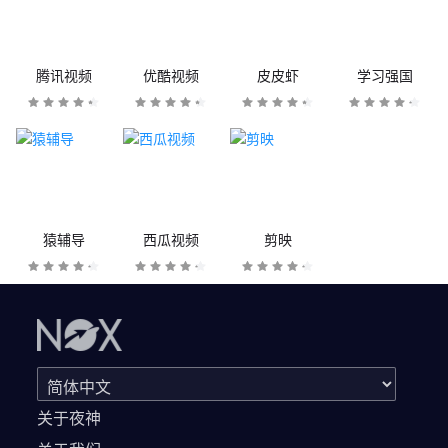
腾讯视频
优酷视频
皮皮虾
学习强国
猿辅导
西瓜视频
剪映
关于夜神