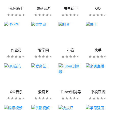
光环助手
蘑菇云游
虫虫助手
QQ
作业帮
智学网
抖音
快手
QQ音乐
爱奇艺
Tuber浏览器
来疯直播