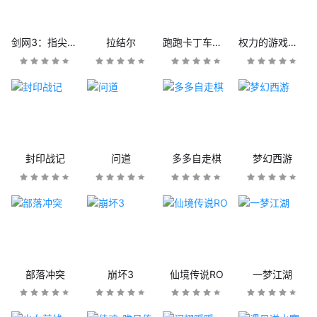
剑网3：指尖江湖
拉结尔
跑跑卡丁车官方竞速版
权力的游戏：凛冬将至
封印战记
问道
多多自走棋
梦幻西游
部落冲突
崩坏3
仙境传说RO
一梦江湖