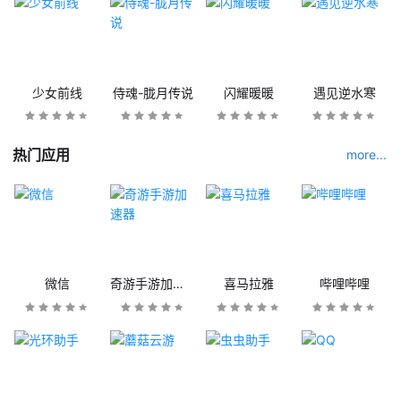
少女前线
侍魂-胧月传说
闪耀暖暖
遇见逆水寒
热门应用
more...
微信
奇游手游加速器
喜马拉雅
哔哩哔哩