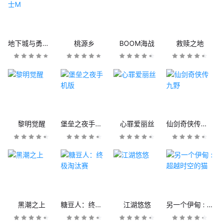
地下城与勇士M
桃源乡
BOOM海战
救赎之地
黎明觉醒
堡垒之夜手机版
心罪爱丽丝
仙剑奇侠传九野
黑潮之上
糖豆人：终极淘汰赛
江湖悠悠
另一个伊甸 : 超越时空的猫