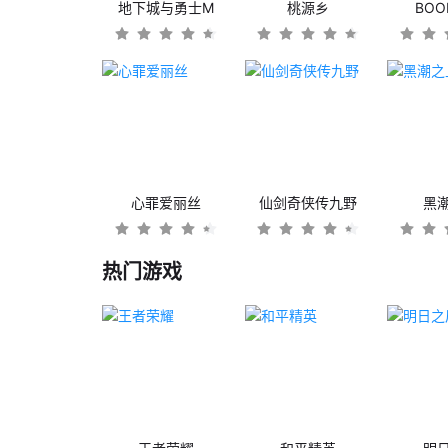
地下城与勇士M
桃源乡
BO
心罪爱丽丝
仙剑奇侠传九野
黑
热门游戏