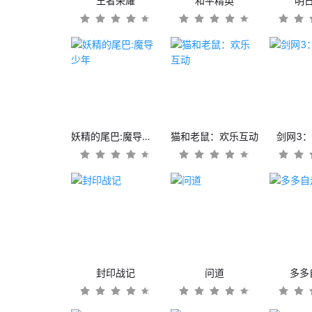
王者荣耀
和平精英
明
妖精的尾巴:魔导少年
猫和老鼠：欢乐互动
剑网3
封印战记
问道
多多