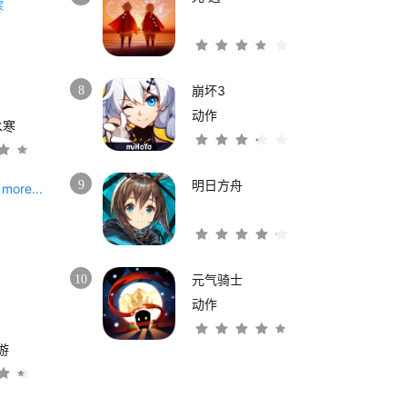
8
崩坏3
动作
水寒
9
明日方舟
more...
10
元气骑士
动作
游