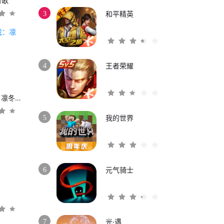
时歌
3
和平精英
4
王者荣耀
权力的游戏：凛冬将至
5
我的世界
6
元气骑士
3
7
光·遇