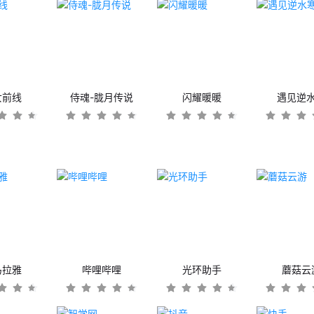
女前线
侍魂-胧月传说
闪耀暖暖
遇见逆
马拉雅
哔哩哔哩
光环助手
蘑菇云