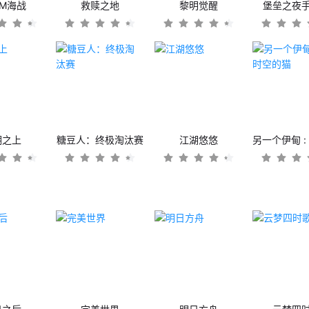
OM海战
救赎之地
黎明觉醒
堡垒之夜
潮之上
糖豆人：终极淘汰赛
江湖悠悠