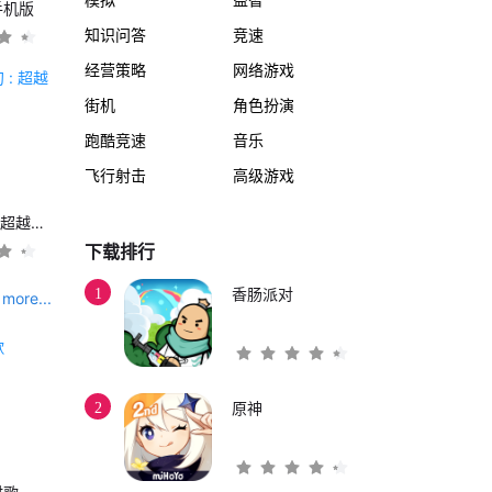
手机版
知识问答
竞速
经营策略
网络游戏
街机
角色扮演
跑酷竞速
音乐
飞行射击
高级游戏
另一个伊甸 : 超越时空的猫
下载排行
1
香肠派对
more...
2
原神