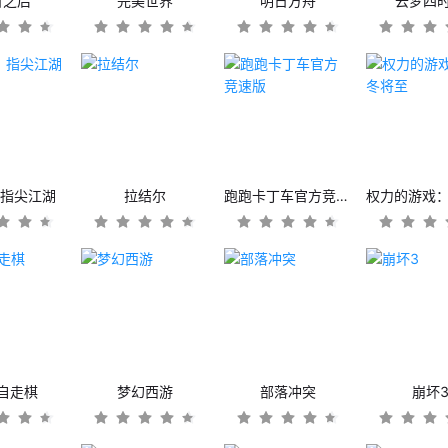
日之后
完美世界
明日方舟
云梦四
：指尖江湖
拉结尔
跑跑卡丁车官方竞速版
自走棋
梦幻西游
部落冲突
崩坏