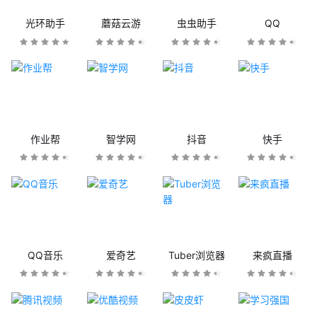
光环助手
蘑菇云游
虫虫助手
QQ
作业帮
智学网
抖音
快手
QQ音乐
爱奇艺
Tuber浏览器
来疯直播