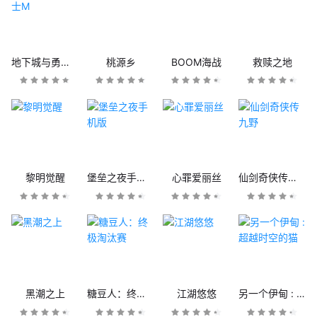
地下城与勇士M
桃源乡
BOOM海战
救赎之地
黎明觉醒
堡垒之夜手机版
心罪爱丽丝
仙剑奇侠传九野
黑潮之上
糖豆人：终极淘汰赛
江湖悠悠
另一个伊甸 : 超越时空的猫