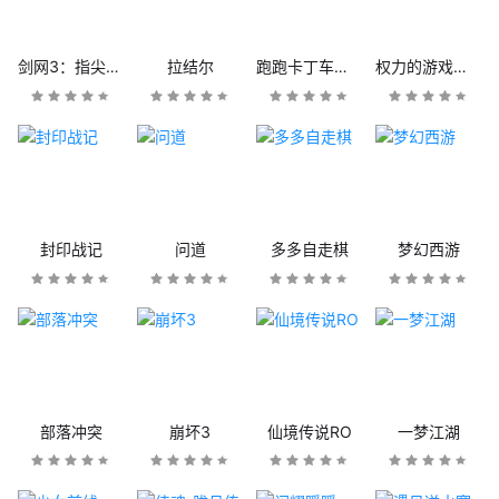
剑网3：指尖江湖
拉结尔
跑跑卡丁车官方竞速版
权力的游戏：凛冬将至
封印战记
问道
多多自走棋
梦幻西游
部落冲突
崩坏3
仙境传说RO
一梦江湖