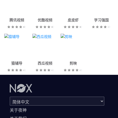
腾讯视频
优酷视频
皮皮虾
学习强国
猿辅导
西瓜视频
剪映
关于夜神