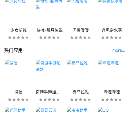
少女前线
侍魂-胧月传说
闪耀暖暖
遇见逆水寒
热门应用
more...
微信
奇游手游加速器
喜马拉雅
哔哩哔哩