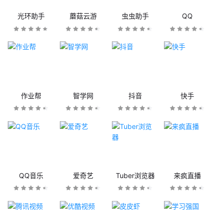
光环助手
蘑菇云游
虫虫助手
QQ
作业帮
智学网
抖音
快手
QQ音乐
爱奇艺
Tuber浏览器
来疯直播