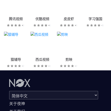
腾讯视频
优酷视频
皮皮虾
学习强国
猿辅导
西瓜视频
剪映
关于夜神