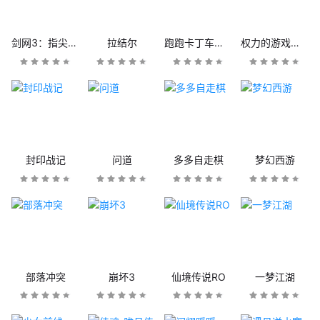
剑网3：指尖江湖
拉结尔
跑跑卡丁车官方竞速版
权力的游戏：凛冬将至
封印战记
问道
多多自走棋
梦幻西游
部落冲突
崩坏3
仙境传说RO
一梦江湖