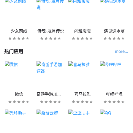
少女前线
侍魂-胧月传说
闪耀暖暖
遇见逆水寒
热门应用
more...
微信
奇游手游加速器
喜马拉雅
哔哩哔哩