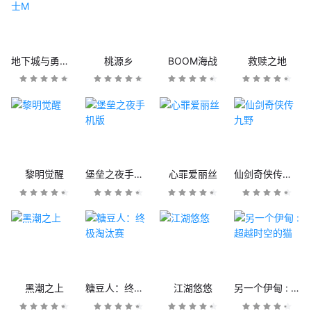
地下城与勇士M
桃源乡
BOOM海战
救赎之地
黎明觉醒
堡垒之夜手机版
心罪爱丽丝
仙剑奇侠传九野
黑潮之上
糖豆人：终极淘汰赛
江湖悠悠
另一个伊甸 : 超越时空的猫