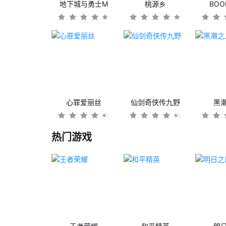
地下城与勇士M
桃源乡
BO
心罪爱丽丝
仙剑奇侠传九野
黑
热门游戏