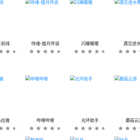
女前线
侍魂-胧月传说
闪耀暖暖
遇见逆
马拉雅
哔哩哔哩
光环助手
蘑菇云