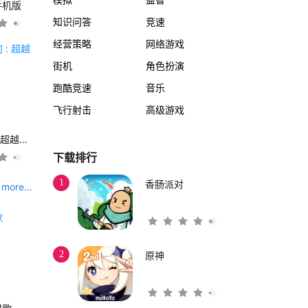
手机版
知识问答
竞速
经营策略
网络游戏
街机
角色扮演
跑酷竞速
音乐
飞行射击
高级游戏
另一个伊甸 : 超越时空的猫
下载排行
1
香肠派对
more...
2
原神