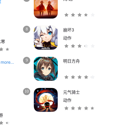
8
崩坏3
动作
水寒
9
明日方舟
more...
10
元气骑士
动作
游