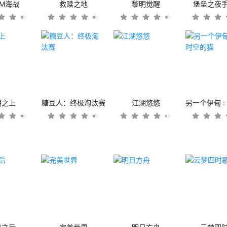
OM海战
救赎之地
黎明觉醒
堡垒之夜
潮之上
糖豆人：终极淘汰赛
江湖悠悠