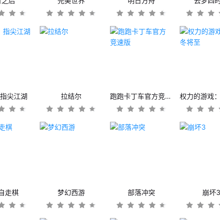
日之后
完美世界
明日方舟
云梦四
：指尖江湖
拉结尔
跑跑卡丁车官方竞速版
自走棋
梦幻西游
部落冲突
崩坏