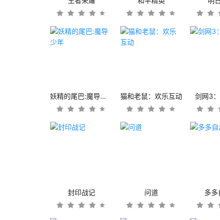
王者荣耀
和平精英
明
妖精的尾巴:魔导少年
猫和老鼠：欢乐互动
剑网3
封印战记
问道
多多