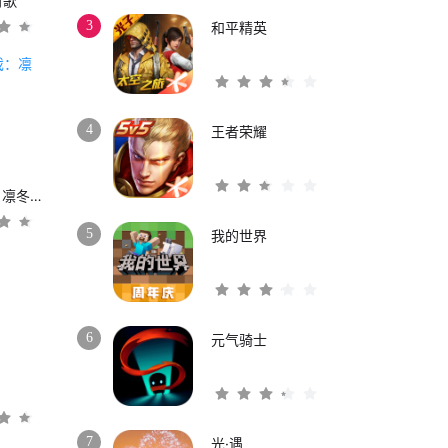
时歌
3
和平精英
4
王者荣耀
权力的游戏：凛冬将至
5
我的世界
6
元气骑士
3
7
光·遇