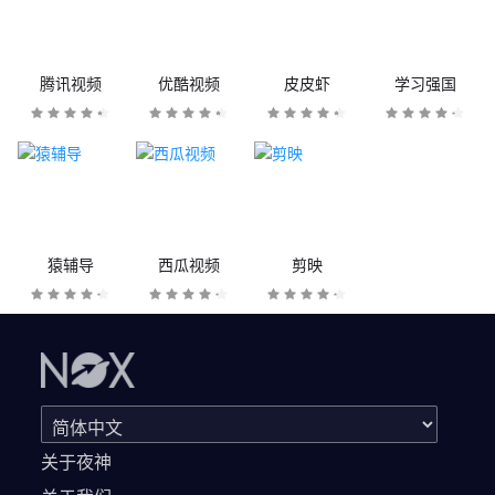
腾讯视频
优酷视频
皮皮虾
学习强国
猿辅导
西瓜视频
剪映
关于夜神