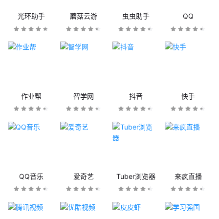
光环助手
蘑菇云游
虫虫助手
QQ
作业帮
智学网
抖音
快手
QQ音乐
爱奇艺
Tuber浏览器
来疯直播