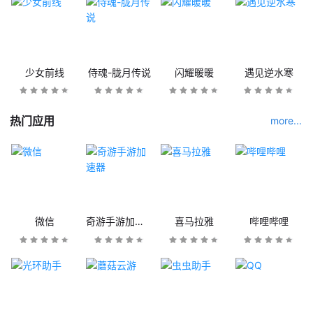
少女前线
侍魂-胧月传说
闪耀暖暖
遇见逆水寒
热门应用
more...
微信
奇游手游加速器
喜马拉雅
哔哩哔哩