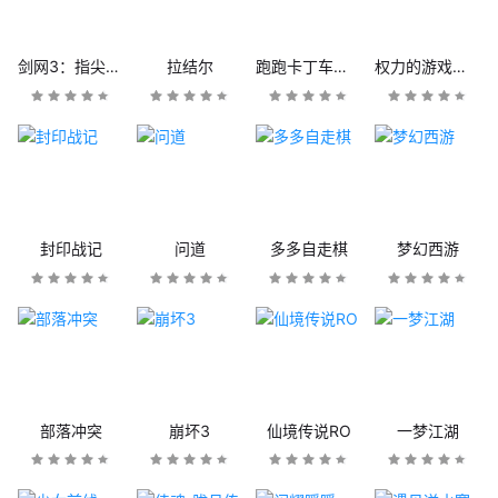
剑网3：指尖江湖
拉结尔
跑跑卡丁车官方竞速版
权力的游戏：凛冬将至
封印战记
问道
多多自走棋
梦幻西游
部落冲突
崩坏3
仙境传说RO
一梦江湖