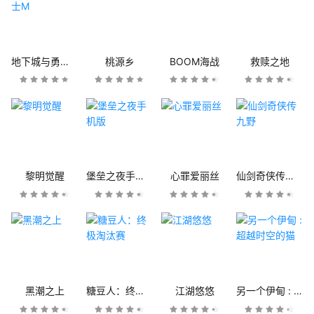
地下城与勇士M
桃源乡
BOOM海战
救赎之地
黎明觉醒
堡垒之夜手机版
心罪爱丽丝
仙剑奇侠传九野
黑潮之上
糖豆人：终极淘汰赛
江湖悠悠
另一个伊甸 : 超越时空的猫