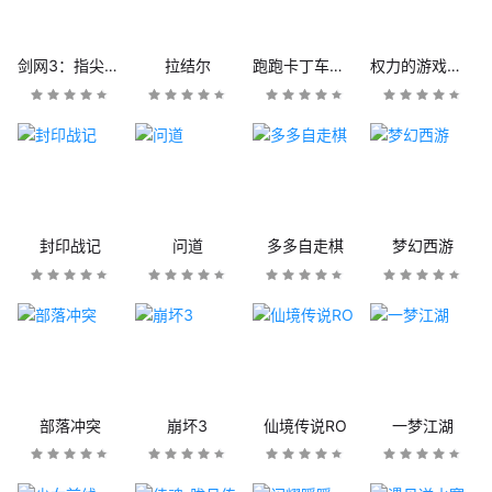
剑网3：指尖江湖
拉结尔
跑跑卡丁车官方竞速版
权力的游戏：凛冬将至
封印战记
问道
多多自走棋
梦幻西游
部落冲突
崩坏3
仙境传说RO
一梦江湖