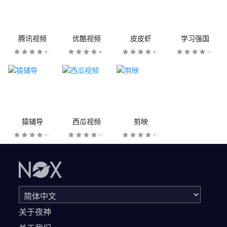
腾讯视频
优酷视频
皮皮虾
学习强国
猿辅导
西瓜视频
剪映
关于夜神