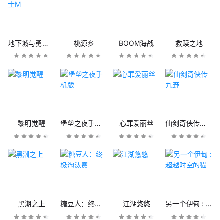
地下城与勇士M
桃源乡
BOOM海战
救赎之地
黎明觉醒
堡垒之夜手机版
心罪爱丽丝
仙剑奇侠传九野
黑潮之上
糖豆人：终极淘汰赛
江湖悠悠
另一个伊甸 : 超越时空的猫