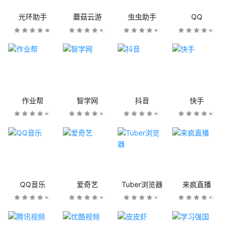
光环助手
蘑菇云游
虫虫助手
QQ
作业帮
智学网
抖音
快手
QQ音乐
爱奇艺
Tuber浏览器
来疯直播