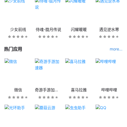
少女前线
侍魂-胧月传说
闪耀暖暖
遇见逆水寒
热门应用
more...
微信
奇游手游加速器
喜马拉雅
哔哩哔哩