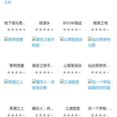
地下城与勇士M
桃源乡
BOOM海战
救赎之地
黎明觉醒
堡垒之夜手机版
心罪爱丽丝
仙剑奇侠传九野
黑潮之上
糖豆人：终极淘汰赛
江湖悠悠
另一个伊甸 : 超越时空的猫