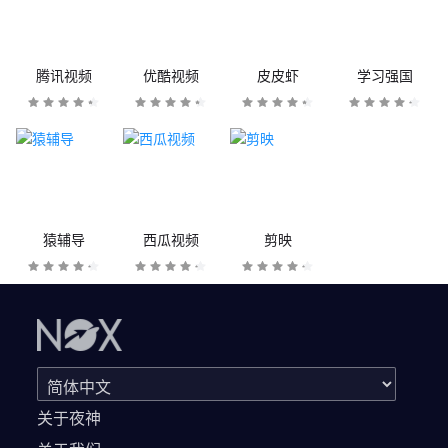
腾讯视频
优酷视频
皮皮虾
学习强国
猿辅导
西瓜视频
剪映
关于夜神