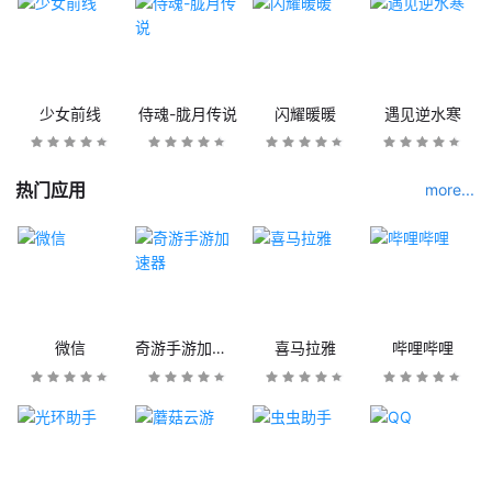
少女前线
侍魂-胧月传说
闪耀暖暖
遇见逆水寒
热门应用
more...
微信
奇游手游加速器
喜马拉雅
哔哩哔哩