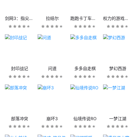
剑网3：指尖江湖
拉结尔
跑跑卡丁车官方竞速版
权力的游戏：凛冬将至
封印战记
问道
多多自走棋
梦幻西游
部落冲突
崩坏3
仙境传说RO
一梦江湖