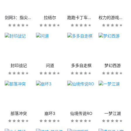
剑网3：指尖江湖
拉结尔
跑跑卡丁车官方竞速版
权力的游戏：凛冬将至
封印战记
问道
多多自走棋
梦幻西游
部落冲突
崩坏3
仙境传说RO
一梦江湖