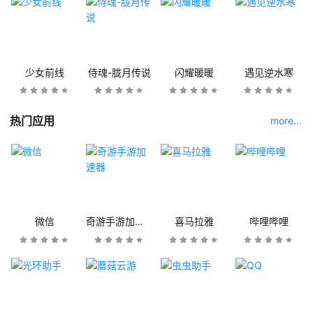
少女前线
侍魂-胧月传说
闪耀暖暖
遇见逆水寒
热门应用
more...
微信
奇游手游加速器
喜马拉雅
哔哩哔哩