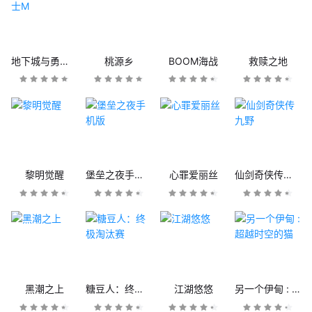
地下城与勇士M
桃源乡
BOOM海战
救赎之地
黎明觉醒
堡垒之夜手机版
心罪爱丽丝
仙剑奇侠传九野
黑潮之上
糖豆人：终极淘汰赛
江湖悠悠
另一个伊甸 : 超越时空的猫