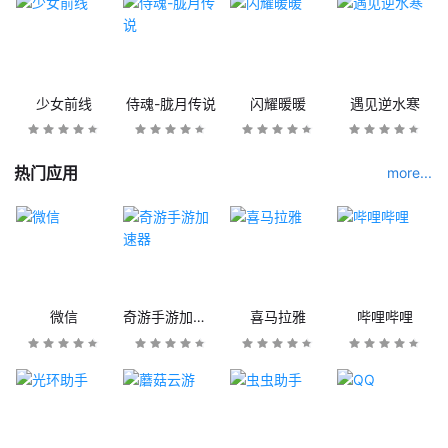
少女前线
侍魂-胧月传说
闪耀暖暖
遇见逆水寒
热门应用
more...
微信
奇游手游加速器
喜马拉雅
哔哩哔哩