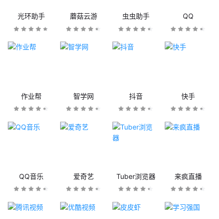
光环助手
蘑菇云游
虫虫助手
QQ
作业帮
智学网
抖音
快手
QQ音乐
爱奇艺
Tuber浏览器
来疯直播