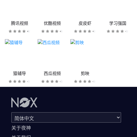
腾讯视频
优酷视频
皮皮虾
学习强国
猿辅导
西瓜视频
剪映
关于夜神