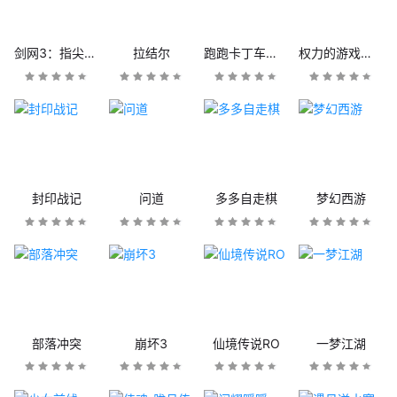
剑网3：指尖江湖
拉结尔
跑跑卡丁车官方竞速版
权力的游戏：凛冬将至
封印战记
问道
多多自走棋
梦幻西游
部落冲突
崩坏3
仙境传说RO
一梦江湖