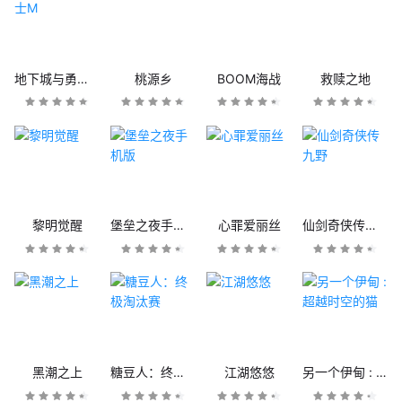
地下城与勇士M
桃源乡
BOOM海战
救赎之地
黎明觉醒
堡垒之夜手机版
心罪爱丽丝
仙剑奇侠传九野
黑潮之上
糖豆人：终极淘汰赛
江湖悠悠
另一个伊甸 : 超越时空的猫