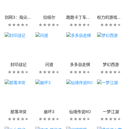
剑网3：指尖江湖
拉结尔
跑跑卡丁车官方竞速版
权力的游戏：凛冬将至
封印战记
问道
多多自走棋
梦幻西游
部落冲突
崩坏3
仙境传说RO
一梦江湖