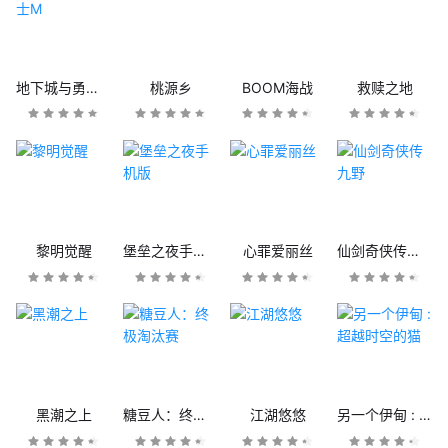
地下城与勇士M
桃源乡
BOOM海战
救赎之地
黎明觉醒
堡垒之夜手机版
心罪爱丽丝
仙剑奇侠传九野
黑潮之上
糖豆人：终极淘汰赛
江湖悠悠
另一个伊甸 : 超越时空的猫