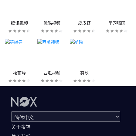
腾讯视频
优酷视频
皮皮虾
学习强国
猿辅导
西瓜视频
剪映
关于夜神