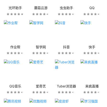
光环助手
蘑菇云游
虫虫助手
QQ
作业帮
智学网
抖音
快手
QQ音乐
爱奇艺
Tuber浏览器
来疯直播