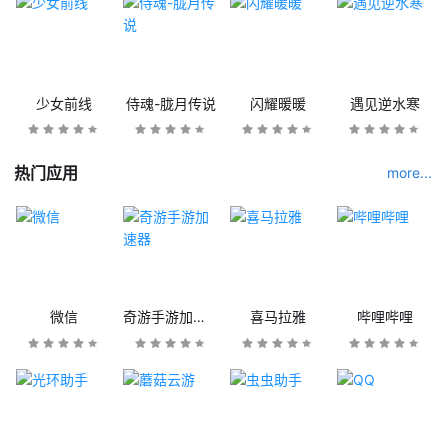
少女前线
侍魂-胧月传说
闪耀暖暖
遇见逆水寒
热门应用
more...
微信
奇游手游加速器
喜马拉雅
哔哩哔哩