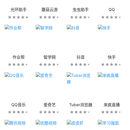
光环助手
蘑菇云游
虫虫助手
QQ
作业帮
智学网
抖音
快手
QQ音乐
爱奇艺
Tuber浏览器
来疯直播