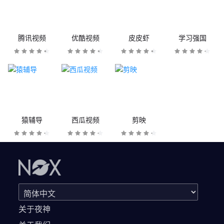
腾讯视频
优酷视频
皮皮虾
学习强国
猿辅导
西瓜视频
剪映
关于夜神