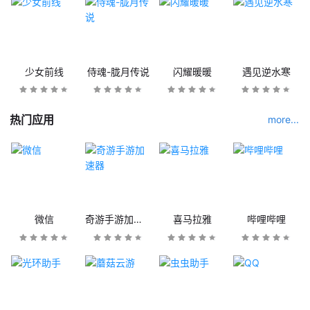
少女前线
侍魂-胧月传说
闪耀暖暖
遇见逆水寒
热门应用
more...
微信
奇游手游加速器
喜马拉雅
哔哩哔哩