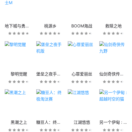
地下城与勇士M
桃源乡
BOOM海战
救赎之地
黎明觉醒
堡垒之夜手机版
心罪爱丽丝
仙剑奇侠传九野
黑潮之上
糖豆人：终极淘汰赛
江湖悠悠
另一个伊甸 : 超越时空的猫