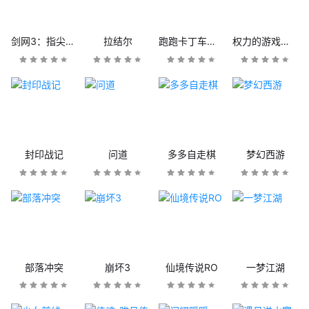
剑网3：指尖江湖
拉结尔
跑跑卡丁车官方竞速版
权力的游戏：凛冬将至
封印战记
问道
多多自走棋
梦幻西游
部落冲突
崩坏3
仙境传说RO
一梦江湖