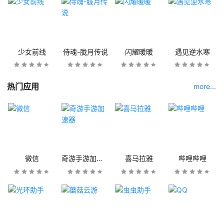
少女前线
侍魂-胧月传说
闪耀暖暖
遇见逆水寒
热门应用
more...
微信
奇游手游加速器
喜马拉雅
哔哩哔哩