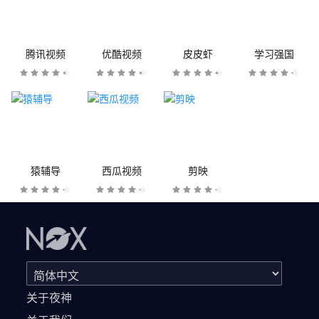
腾讯视频
优酷视频
皮皮虾
学习强国
猿辅导
西瓜视频
剪映
关于夜神