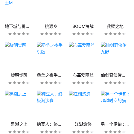
地下城与勇士M
桃源乡
BOOM海战
救赎之地
黎明觉醒
堡垒之夜手机版
心罪爱丽丝
仙剑奇侠传九野
黑潮之上
糖豆人：终极淘汰赛
江湖悠悠
另一个伊甸 : 超越时空的猫