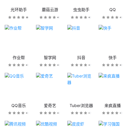
光环助手
蘑菇云游
虫虫助手
QQ
作业帮
智学网
抖音
快手
QQ音乐
爱奇艺
Tuber浏览器
来疯直播