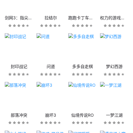
剑网3：指尖江湖
拉结尔
跑跑卡丁车官方竞速版
权力的游戏：凛冬将至
封印战记
问道
多多自走棋
梦幻西游
部落冲突
崩坏3
仙境传说RO
一梦江湖