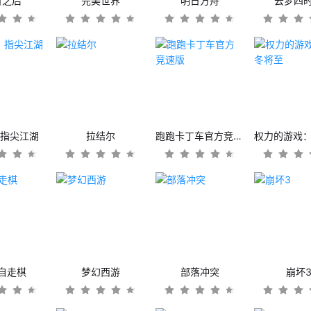
日之后
完美世界
明日方舟
云梦四
：指尖江湖
拉结尔
跑跑卡丁车官方竞速版
自走棋
梦幻西游
部落冲突
崩坏