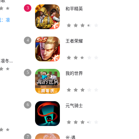
时歌
3
和平精英
4
王者荣耀
权力的游戏：凛冬将至
5
我的世界
6
元气骑士
3
7
光·遇