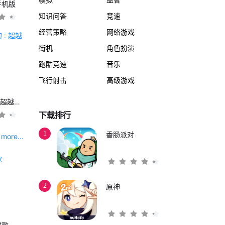
手机版
知识问答
竞速
经营策略
网络游戏
街机
角色扮演
跑酷竞速
音乐
飞行射击
高级游戏
另一个伊甸 : 超越时空的猫
下载排行
1
香肠派对
more...
2
原神