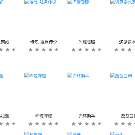
女前线
侍魂-胧月传说
闪耀暖暖
遇见逆
马拉雅
哔哩哔哩
光环助手
蘑菇云