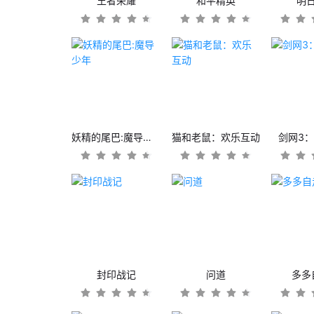
王者荣耀
和平精英
明
妖精的尾巴:魔导少年
猫和老鼠：欢乐互动
剑网3
封印战记
问道
多多