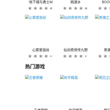
地下城与勇士M
桃源乡
BO
心罪爱丽丝
仙剑奇侠传九野
黑
热门游戏