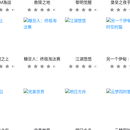
OM海战
救赎之地
黎明觉醒
堡垒之夜
潮之上
糖豆人：终极淘汰赛
江湖悠悠