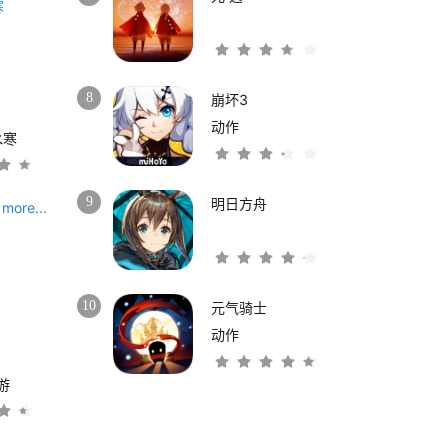
8
崩坏3
动作
水寒
9
明日方舟
more...
10
元气骑士
动作
游