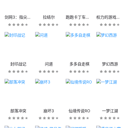
剑网3：指尖江湖
拉结尔
跑跑卡丁车官方竞速版
权力的游戏：凛冬将至
封印战记
问道
多多自走棋
梦幻西游
部落冲突
崩坏3
仙境传说RO
一梦江湖