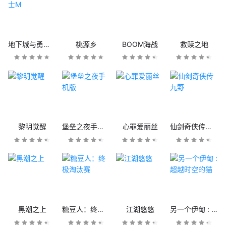
地下城与勇士M
桃源乡
BOOM海战
救赎之地
黎明觉醒
堡垒之夜手机版
心罪爱丽丝
仙剑奇侠传九野
黑潮之上
糖豆人：终极淘汰赛
江湖悠悠
另一个伊甸 : 超越时空的猫