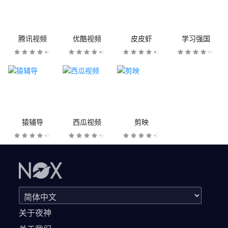
腾讯视频
优酷视频
皮皮虾
学习强国
猿辅导
西瓜视频
剪映
关于夜神