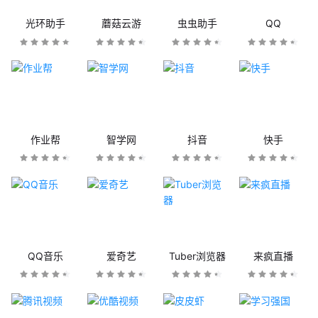
光环助手
蘑菇云游
虫虫助手
QQ
作业帮
智学网
抖音
快手
QQ音乐
爱奇艺
Tuber浏览器
来疯直播