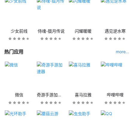
少女前线
侍魂-胧月传说
闪耀暖暖
遇见逆水寒
热门应用
more...
微信
奇游手游加速器
喜马拉雅
哔哩哔哩