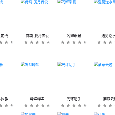
女前线
侍魂-胧月传说
闪耀暖暖
遇见逆
马拉雅
哔哩哔哩
光环助手
蘑菇云