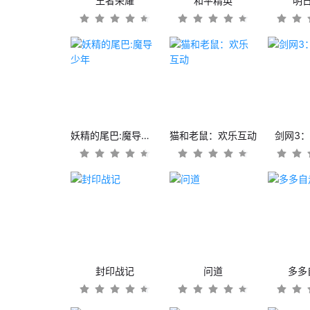
王者荣耀
和平精英
明
妖精的尾巴:魔导少年
猫和老鼠：欢乐互动
剑网3
封印战记
问道
多多