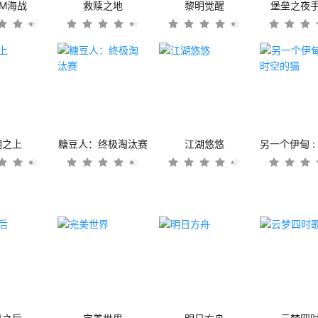
OM海战
救赎之地
黎明觉醒
堡垒之夜
潮之上
糖豆人：终极淘汰赛
江湖悠悠