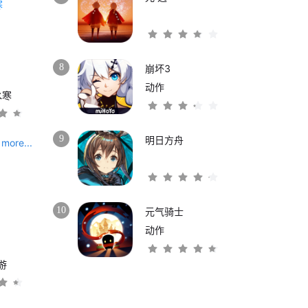
8
崩坏3
动作
水寒
9
明日方舟
more...
10
元气骑士
动作
游