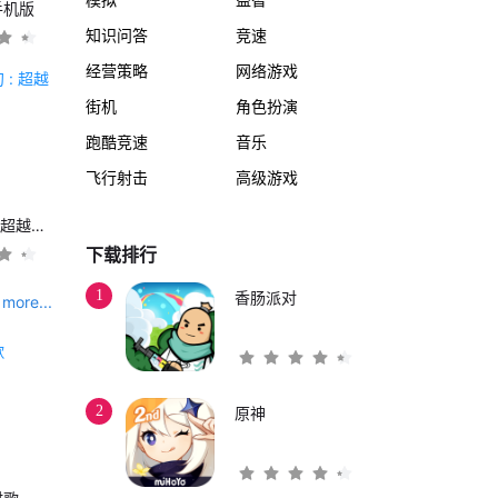
手机版
知识问答
竞速
经营策略
网络游戏
街机
角色扮演
跑酷竞速
音乐
飞行射击
高级游戏
另一个伊甸 : 超越时空的猫
下载排行
1
香肠派对
more...
2
原神