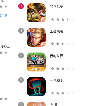
时歌
3
和平精英
4
王者荣耀
权力的游戏：凛冬将至
5
我的世界
6
元气骑士
3
7
光·遇