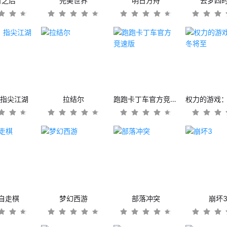
日之后
完美世界
明日方舟
云梦四
：指尖江湖
拉结尔
跑跑卡丁车官方竞速版
自走棋
梦幻西游
部落冲突
崩坏