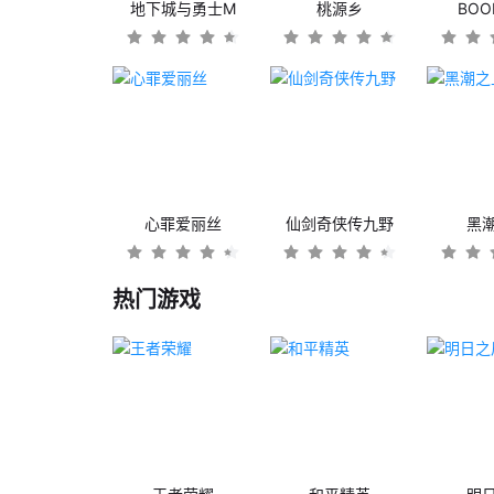
地下城与勇士M
桃源乡
BO
心罪爱丽丝
仙剑奇侠传九野
黑
热门游戏