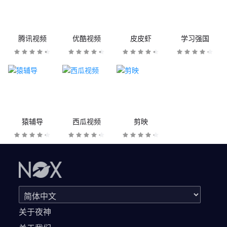
腾讯视频
优酷视频
皮皮虾
学习强国
猿辅导
西瓜视频
剪映
关于夜神