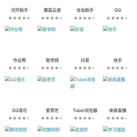
光环助手
蘑菇云游
虫虫助手
QQ
作业帮
智学网
抖音
快手
QQ音乐
爱奇艺
Tuber浏览器
来疯直播