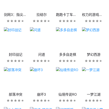
剑网3：指尖江湖
拉结尔
跑跑卡丁车官方竞速版
权力的游戏：凛冬将至
封印战记
问道
多多自走棋
梦幻西游
部落冲突
崩坏3
仙境传说RO
一梦江湖