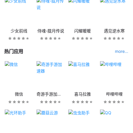
少女前线
侍魂-胧月传说
闪耀暖暖
遇见逆水寒
热门应用
more...
微信
奇游手游加速器
喜马拉雅
哔哩哔哩