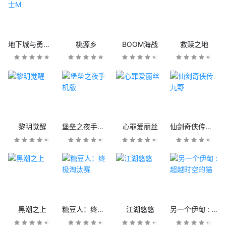
地下城与勇士M
桃源乡
BOOM海战
救赎之地
黎明觉醒
堡垒之夜手机版
心罪爱丽丝
仙剑奇侠传九野
黑潮之上
糖豆人：终极淘汰赛
江湖悠悠
另一个伊甸 : 超越时空的猫