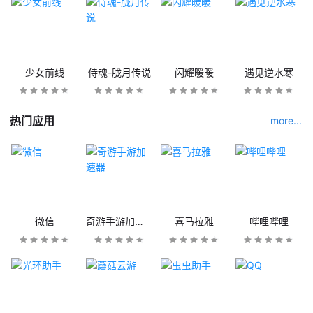
少女前线
侍魂-胧月传说
闪耀暖暖
遇见逆水寒
热门应用
more...
微信
奇游手游加速器
喜马拉雅
哔哩哔哩