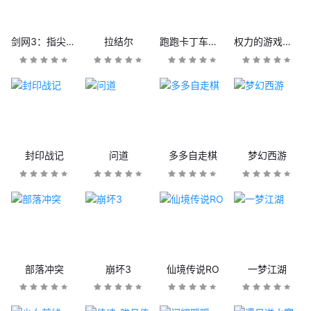
剑网3：指尖江湖
拉结尔
跑跑卡丁车官方竞速版
权力的游戏：凛冬将至
封印战记
问道
多多自走棋
梦幻西游
部落冲突
崩坏3
仙境传说RO
一梦江湖