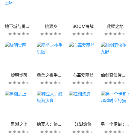
地下城与勇士M
桃源乡
BOOM海战
救赎之地
黎明觉醒
堡垒之夜手机版
心罪爱丽丝
仙剑奇侠传九野
黑潮之上
糖豆人：终极淘汰赛
江湖悠悠
另一个伊甸 : 超越时空的猫