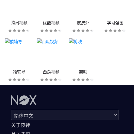
腾讯视频
优酷视频
皮皮虾
学习强国
猿辅导
西瓜视频
剪映
关于夜神