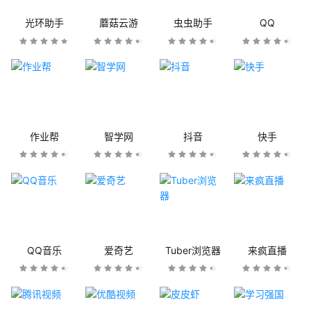
光环助手
蘑菇云游
虫虫助手
QQ
作业帮
智学网
抖音
快手
QQ音乐
爱奇艺
Tuber浏览器
来疯直播