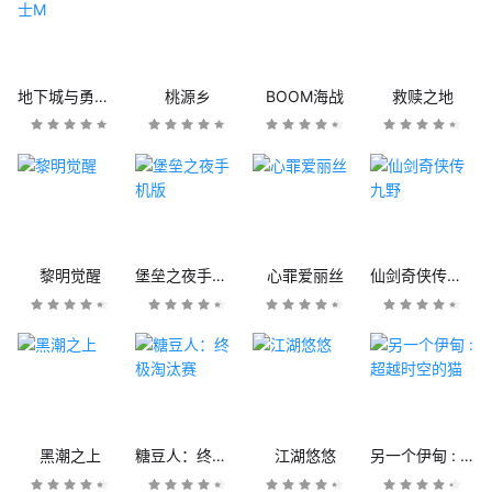
地下城与勇士M
桃源乡
BOOM海战
救赎之地
黎明觉醒
堡垒之夜手机版
心罪爱丽丝
仙剑奇侠传九野
黑潮之上
糖豆人：终极淘汰赛
江湖悠悠
另一个伊甸 : 超越时空的猫