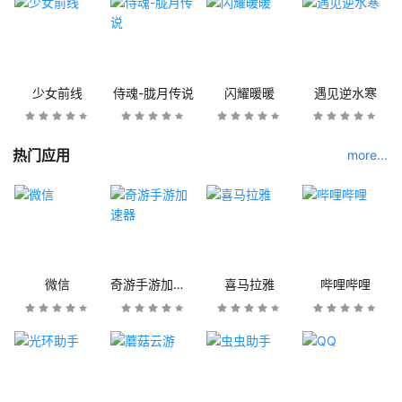
少女前线
侍魂-胧月传说
闪耀暖暖
遇见逆水寒
热门应用
more...
微信
奇游手游加速器
喜马拉雅
哔哩哔哩