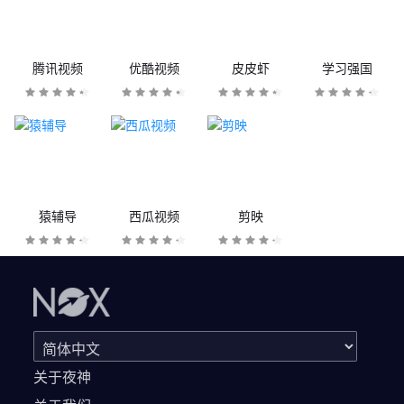
腾讯视频
优酷视频
皮皮虾
学习强国
猿辅导
西瓜视频
剪映
关于夜神