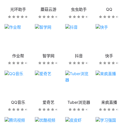
光环助手
蘑菇云游
虫虫助手
QQ
作业帮
智学网
抖音
快手
QQ音乐
爱奇艺
Tuber浏览器
来疯直播