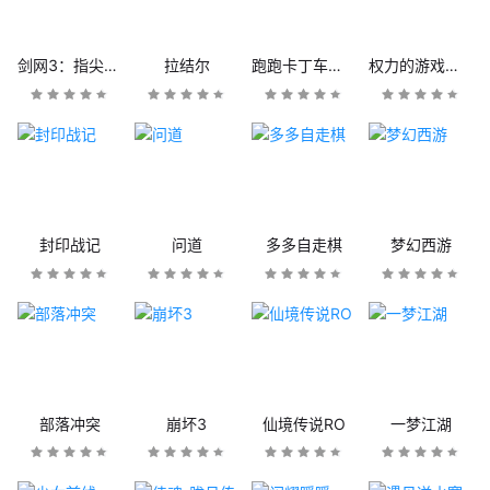
剑网3：指尖江湖
拉结尔
跑跑卡丁车官方竞速版
权力的游戏：凛冬将至
封印战记
问道
多多自走棋
梦幻西游
部落冲突
崩坏3
仙境传说RO
一梦江湖