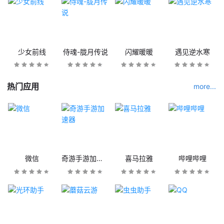
少女前线
侍魂-胧月传说
闪耀暖暖
遇见逆水寒
热门应用
more...
微信
奇游手游加速器
喜马拉雅
哔哩哔哩