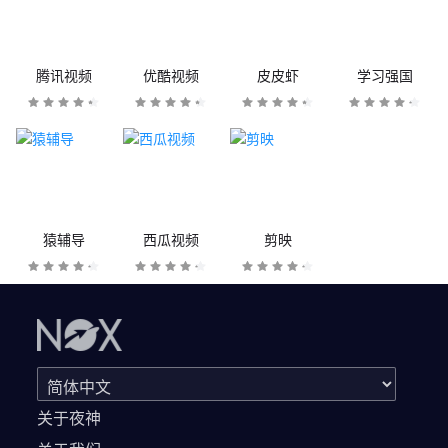
腾讯视频
优酷视频
皮皮虾
学习强国
猿辅导
西瓜视频
剪映
关于夜神