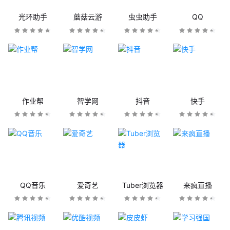
光环助手
蘑菇云游
虫虫助手
QQ
作业帮
智学网
抖音
快手
QQ音乐
爱奇艺
Tuber浏览器
来疯直播