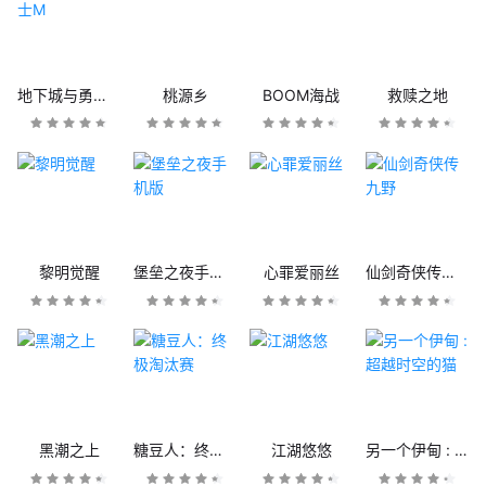
地下城与勇士M
桃源乡
BOOM海战
救赎之地
黎明觉醒
堡垒之夜手机版
心罪爱丽丝
仙剑奇侠传九野
黑潮之上
糖豆人：终极淘汰赛
江湖悠悠
另一个伊甸 : 超越时空的猫