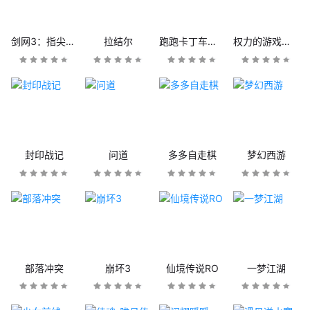
剑网3：指尖江湖
拉结尔
跑跑卡丁车官方竞速版
权力的游戏：凛冬将至
封印战记
问道
多多自走棋
梦幻西游
部落冲突
崩坏3
仙境传说RO
一梦江湖