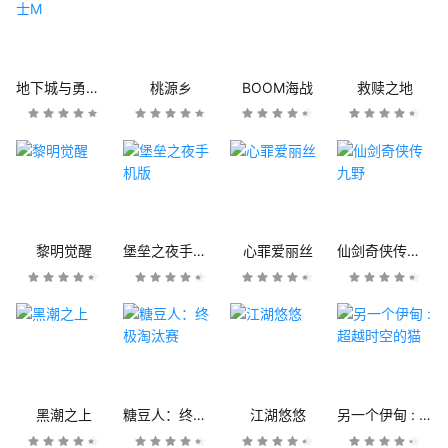
地下城与勇士M
桃源乡
BOOM海战
救赎之地
黎明觉醒
堡垒之夜手机版
心罪爱丽丝
仙剑奇侠传九野
黑潮之上
糖豆人：终极淘汰赛
江湖悠悠
另一个伊甸 : 超越时空的猫