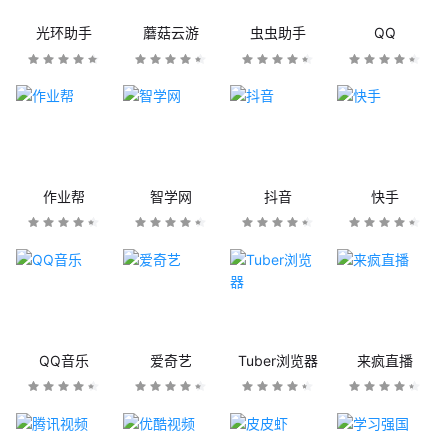
光环助手
蘑菇云游
虫虫助手
QQ
作业帮
智学网
抖音
快手
QQ音乐
爱奇艺
Tuber浏览器
来疯直播