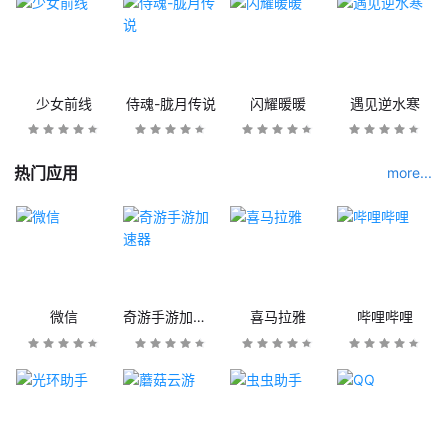
少女前线
侍魂-胧月传说
闪耀暖暖
遇见逆水寒
热门应用
more...
微信
奇游手游加速器
喜马拉雅
哔哩哔哩