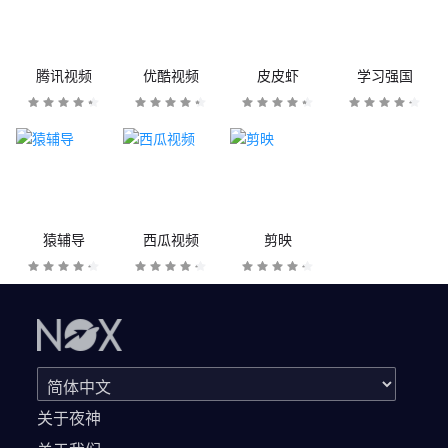
腾讯视频
优酷视频
皮皮虾
学习强国
猿辅导
西瓜视频
剪映
关于夜神