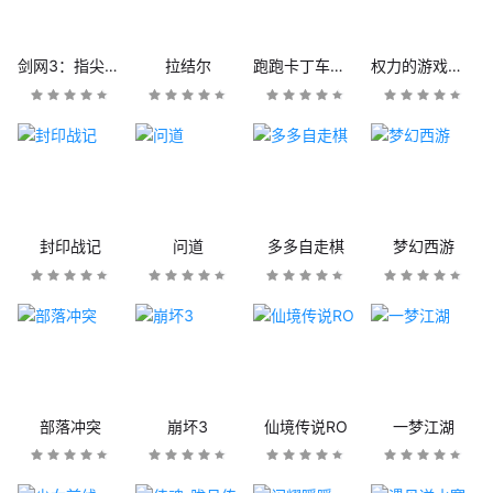
剑网3：指尖江湖
拉结尔
跑跑卡丁车官方竞速版
权力的游戏：凛冬将至
封印战记
问道
多多自走棋
梦幻西游
部落冲突
崩坏3
仙境传说RO
一梦江湖