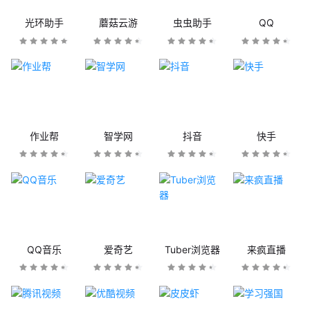
光环助手
蘑菇云游
虫虫助手
QQ
作业帮
智学网
抖音
快手
QQ音乐
爱奇艺
Tuber浏览器
来疯直播