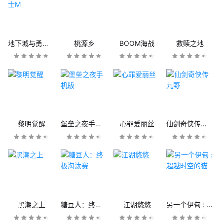
地下城与勇士M
桃源乡
BOOM海战
救赎之地
黎明觉醒
堡垒之夜手机版
心罪爱丽丝
仙剑奇侠传九野
黑潮之上
糖豆人：终极淘汰赛
江湖悠悠
另一个伊甸 : 超越时空的猫