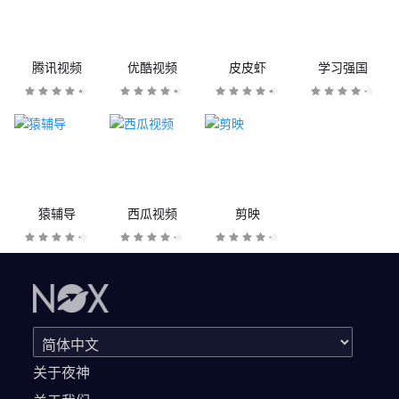
腾讯视频
优酷视频
皮皮虾
学习强国
猿辅导
西瓜视频
剪映
关于夜神