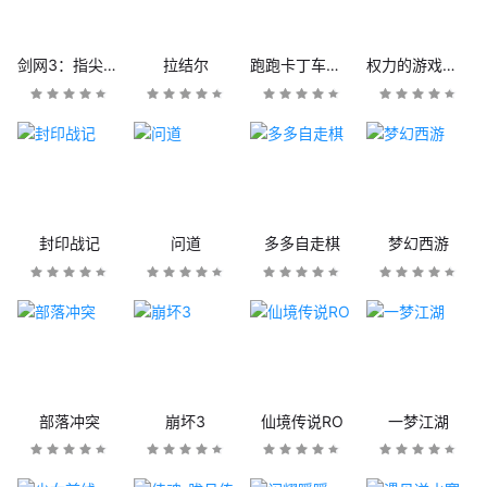
剑网3：指尖江湖
拉结尔
跑跑卡丁车官方竞速版
权力的游戏：凛冬将至
封印战记
问道
多多自走棋
梦幻西游
部落冲突
崩坏3
仙境传说RO
一梦江湖