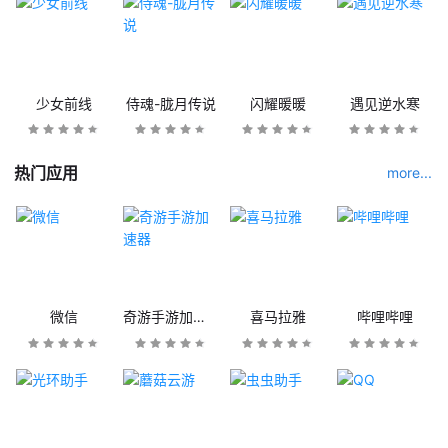
少女前线
侍魂-胧月传说
闪耀暖暖
遇见逆水寒
热门应用
more...
微信
奇游手游加速器
喜马拉雅
哔哩哔哩