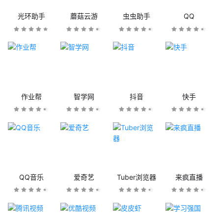
光环助手
蘑菇云游
虫虫助手
QQ
作业帮
智学网
抖音
快手
QQ音乐
爱奇艺
Tuber浏览器
来疯直播