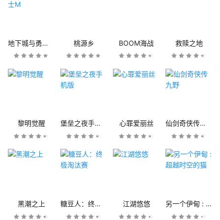
地下城与勇士M
桃源乡
BOOM海战
救赎之地
黎明觉醒
堡垒之夜手机版
心罪爱丽丝
仙剑奇侠传九野
黑潮之上
糖豆人：终极淘汰赛
江湖悠悠
另一个伊甸 : 超越时空的猫