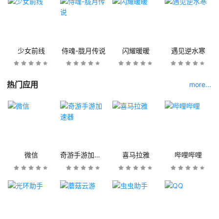
少女前线
侍魂-胧月传说
闪耀暖暖
遇见逆水寒
热门应用
more...
微信
奇游手游加速器
喜马拉雅
哔哩哔哩