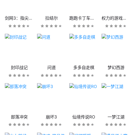
剑网3：指尖江湖
拉结尔
跑跑卡丁车官方竞速版
权力的游戏：凛冬将至
封印战记
问道
多多自走棋
梦幻西游
部落冲突
崩坏3
仙境传说RO
一梦江湖