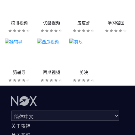
腾讯视频
优酷视频
皮皮虾
学习强国
猿辅导
西瓜视频
剪映
关于夜神