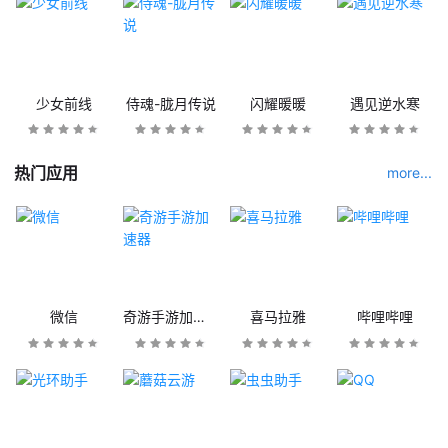
少女前线
侍魂-胧月传说
闪耀暖暖
遇见逆水寒
热门应用
more...
微信
奇游手游加速器
喜马拉雅
哔哩哔哩