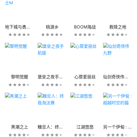
地下城与勇士M
桃源乡
BOOM海战
救赎之地
黎明觉醒
堡垒之夜手机版
心罪爱丽丝
仙剑奇侠传九野
黑潮之上
糖豆人：终极淘汰赛
江湖悠悠
另一个伊甸 : 超越时空的猫