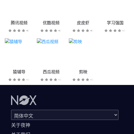
腾讯视频
优酷视频
皮皮虾
学习强国
猿辅导
西瓜视频
剪映
关于夜神