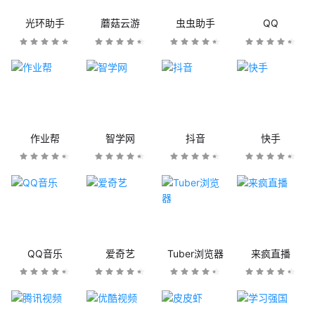
光环助手
蘑菇云游
虫虫助手
QQ
作业帮
智学网
抖音
快手
QQ音乐
爱奇艺
Tuber浏览器
来疯直播