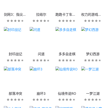
剑网3：指尖江湖
拉结尔
跑跑卡丁车官方竞速版
权力的游戏：凛冬将至
封印战记
问道
多多自走棋
梦幻西游
部落冲突
崩坏3
仙境传说RO
一梦江湖