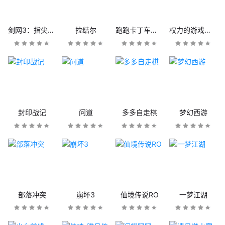
剑网3：指尖江湖
拉结尔
跑跑卡丁车官方竞速版
权力的游戏：凛冬将至
封印战记
问道
多多自走棋
梦幻西游
部落冲突
崩坏3
仙境传说RO
一梦江湖