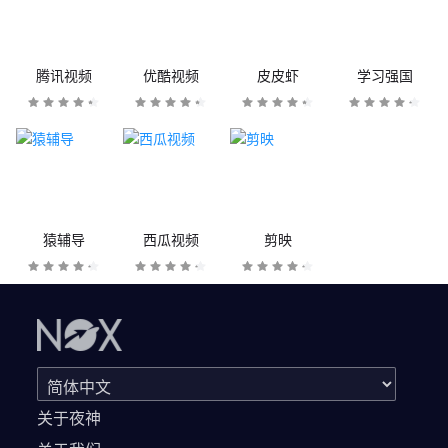
腾讯视频
优酷视频
皮皮虾
学习强国
猿辅导
西瓜视频
剪映
关于夜神