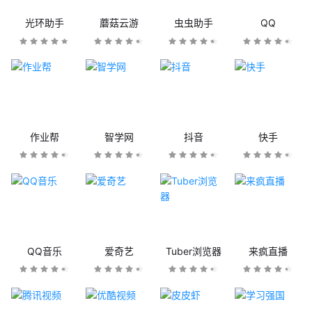
光环助手
蘑菇云游
虫虫助手
QQ
作业帮
智学网
抖音
快手
QQ音乐
爱奇艺
Tuber浏览器
来疯直播