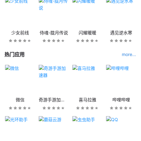
少女前线
侍魂-胧月传说
闪耀暖暖
遇见逆水寒
热门应用
more...
微信
奇游手游加速器
喜马拉雅
哔哩哔哩