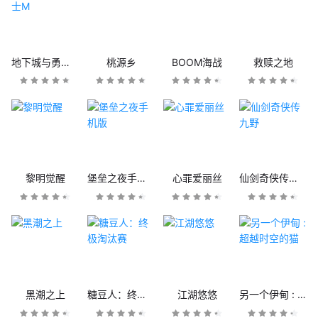
地下城与勇士M
桃源乡
BOOM海战
救赎之地
黎明觉醒
堡垒之夜手机版
心罪爱丽丝
仙剑奇侠传九野
黑潮之上
糖豆人：终极淘汰赛
江湖悠悠
另一个伊甸 : 超越时空的猫