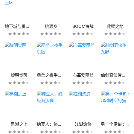
地下城与勇士M
桃源乡
BOOM海战
救赎之地
黎明觉醒
堡垒之夜手机版
心罪爱丽丝
仙剑奇侠传九野
黑潮之上
糖豆人：终极淘汰赛
江湖悠悠
另一个伊甸 : 超越时空的猫