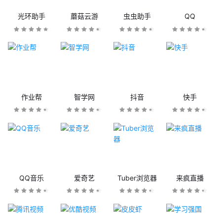
光环助手
蘑菇云游
虫虫助手
QQ
作业帮
智学网
抖音
快手
QQ音乐
爱奇艺
Tuber浏览器
来疯直播