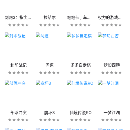
剑网3：指尖江湖
拉结尔
跑跑卡丁车官方竞速版
权力的游戏：凛冬将至
封印战记
问道
多多自走棋
梦幻西游
部落冲突
崩坏3
仙境传说RO
一梦江湖