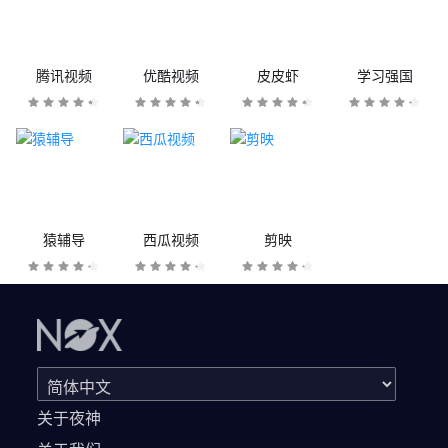
腾讯视频
优酷视频
皮皮虾
学习强国
猿辅导
西瓜视频
剪映
关于夜神