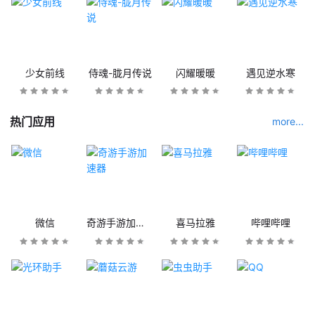
少女前线
侍魂-胧月传说
闪耀暖暖
遇见逆水寒
热门应用
more...
微信
奇游手游加速器
喜马拉雅
哔哩哔哩