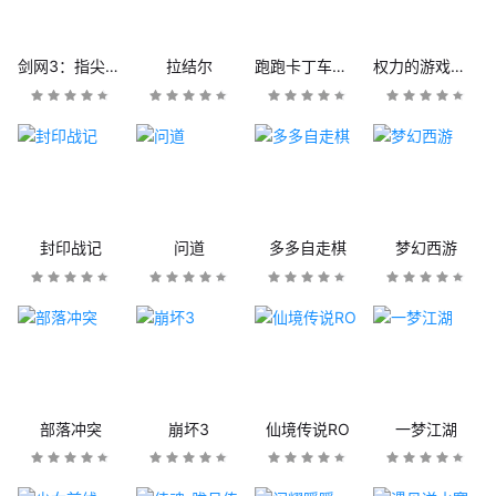
剑网3：指尖江湖
拉结尔
跑跑卡丁车官方竞速版
权力的游戏：凛冬将至
封印战记
问道
多多自走棋
梦幻西游
部落冲突
崩坏3
仙境传说RO
一梦江湖