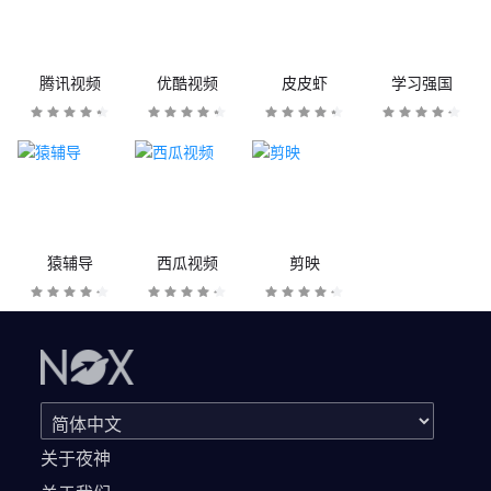
腾讯视频
优酷视频
皮皮虾
学习强国
猿辅导
西瓜视频
剪映
关于夜神