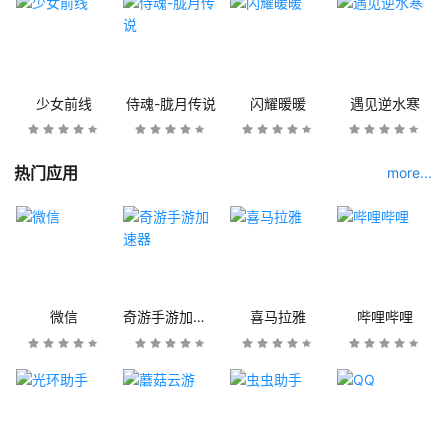
少女前线
侍魂-胧月传说
闪耀暖暖
遇见逆水寒
热门应用
more...
微信
奇游手游加速器
喜马拉雅
哔哩哔哩