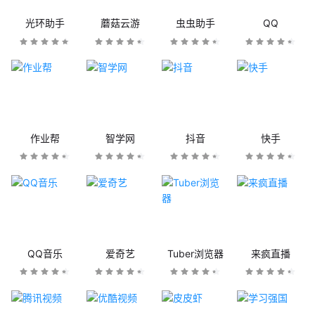
光环助手
蘑菇云游
虫虫助手
QQ
作业帮
智学网
抖音
快手
QQ音乐
爱奇艺
Tuber浏览器
来疯直播