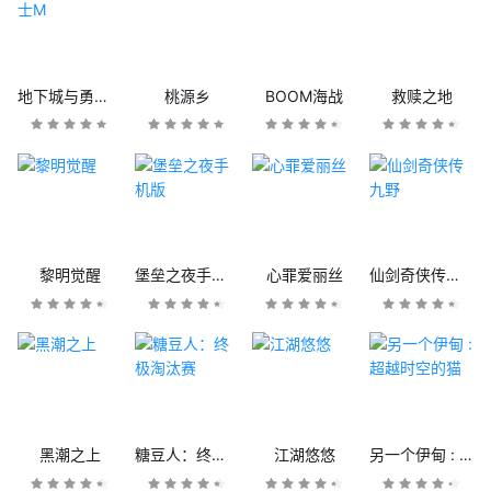
地下城与勇士M
桃源乡
BOOM海战
救赎之地
黎明觉醒
堡垒之夜手机版
心罪爱丽丝
仙剑奇侠传九野
黑潮之上
糖豆人：终极淘汰赛
江湖悠悠
另一个伊甸 : 超越时空的猫