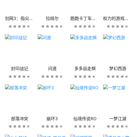
剑网3：指尖江湖
拉结尔
跑跑卡丁车官方竞速版
权力的游戏：凛冬将至
封印战记
问道
多多自走棋
梦幻西游
部落冲突
崩坏3
仙境传说RO
一梦江湖