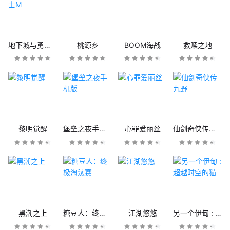
地下城与勇士M
桃源乡
BOOM海战
救赎之地
黎明觉醒
堡垒之夜手机版
心罪爱丽丝
仙剑奇侠传九野
黑潮之上
糖豆人：终极淘汰赛
江湖悠悠
另一个伊甸 : 超越时空的猫