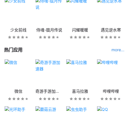
少女前线
侍魂-胧月传说
闪耀暖暖
遇见逆水寒
热门应用
more...
微信
奇游手游加速器
喜马拉雅
哔哩哔哩