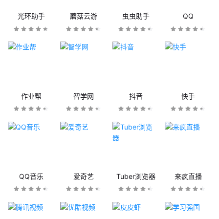
光环助手
蘑菇云游
虫虫助手
QQ
作业帮
智学网
抖音
快手
QQ音乐
爱奇艺
Tuber浏览器
来疯直播