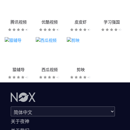
腾讯视频
优酷视频
皮皮虾
学习强国
猿辅导
西瓜视频
剪映
关于夜神