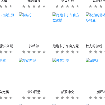
日之后
完美世界
明日方舟
云梦四
：指尖江湖
拉结尔
跑跑卡丁车官方竞速版
自走棋
梦幻西游
部落冲突
崩坏