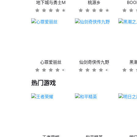
地下城与勇士M
桃源乡
BO
心罪爱丽丝
仙剑奇侠传九野
黑
热门游戏