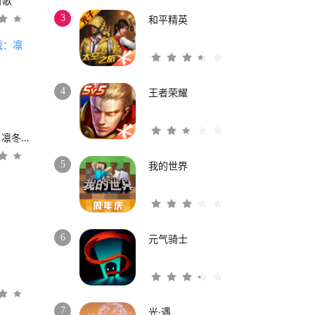
时歌
3
和平精英
4
王者荣耀
权力的游戏：凛冬将至
5
我的世界
6
元气骑士
3
7
光·遇