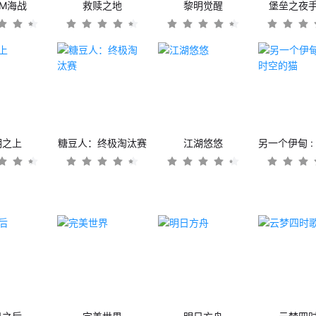
OM海战
救赎之地
黎明觉醒
堡垒之夜
潮之上
糖豆人：终极淘汰赛
江湖悠悠