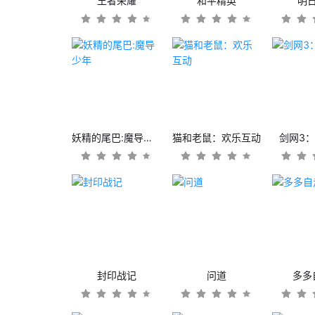
王者荣耀
和平精英
明
妖精的尾巴:魔导少年
猫和老鼠：欢乐互动
剑网3
封印战记
问道
多多