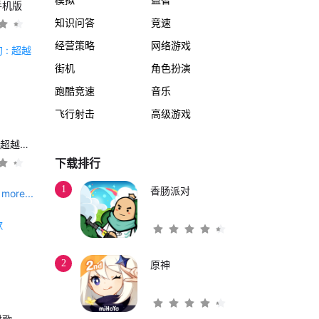
手机版
知识问答
竞速
经营策略
网络游戏
街机
角色扮演
跑酷竞速
音乐
飞行射击
高级游戏
另一个伊甸 : 超越时空的猫
下载排行
1
香肠派对
more...
2
原神