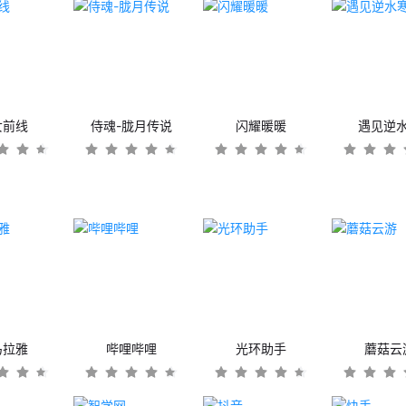
女前线
侍魂-胧月传说
闪耀暖暖
遇见逆
马拉雅
哔哩哔哩
光环助手
蘑菇云