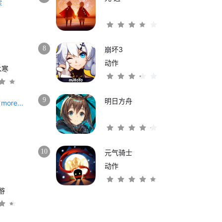
8
崩坏3
动作
水寒
9
明日方舟
more...
10
元气骑士
动作
游