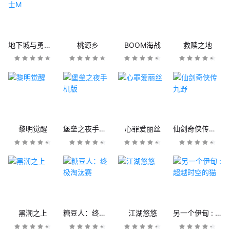
地下城与勇士M
桃源乡
BOOM海战
救赎之地
黎明觉醒
堡垒之夜手机版
心罪爱丽丝
仙剑奇侠传九野
黑潮之上
糖豆人：终极淘汰赛
江湖悠悠
另一个伊甸 : 超越时空的猫