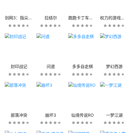
剑网3：指尖江湖
拉结尔
跑跑卡丁车官方竞速版
权力的游戏：凛冬将至
封印战记
问道
多多自走棋
梦幻西游
部落冲突
崩坏3
仙境传说RO
一梦江湖