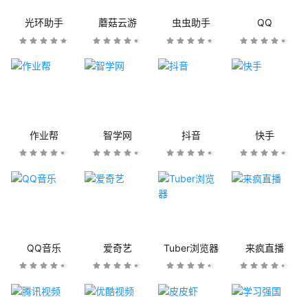
光环助手
蘑菇云游
虫虫助手
QQ
作业帮
智学网
抖音
快手
QQ音乐
爱奇艺
Tuber浏览器
来疯直播