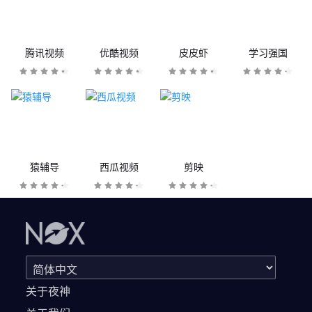
腾讯视频
优酷视频
皮皮虾
学习强国
猿辅导
西瓜视频
剪映
关于夜神