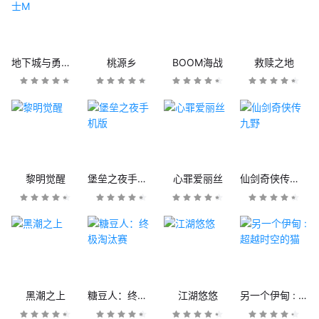
地下城与勇士M
桃源乡
BOOM海战
救赎之地
黎明觉醒
堡垒之夜手机版
心罪爱丽丝
仙剑奇侠传九野
黑潮之上
糖豆人：终极淘汰赛
江湖悠悠
另一个伊甸 : 超越时空的猫