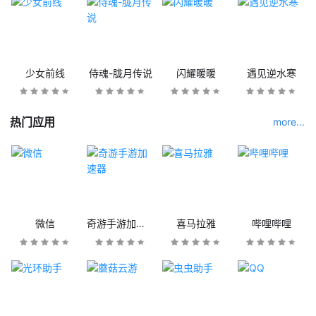
少女前线
侍魂-胧月传说
闪耀暖暖
遇见逆水寒
热门应用
more...
微信
奇游手游加速器
喜马拉雅
哔哩哔哩