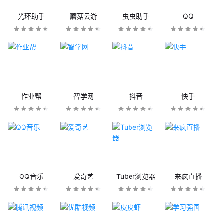
光环助手
蘑菇云游
虫虫助手
QQ
作业帮
智学网
抖音
快手
QQ音乐
爱奇艺
Tuber浏览器
来疯直播