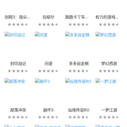
剑网3：指尖江湖
拉结尔
跑跑卡丁车官方竞速版
权力的游戏：凛冬将至
封印战记
问道
多多自走棋
梦幻西游
部落冲突
崩坏3
仙境传说RO
一梦江湖