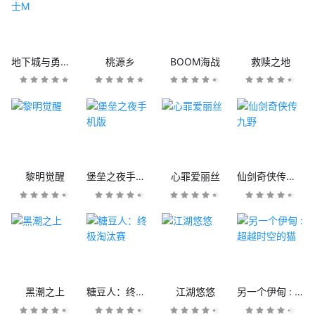
地下城与勇士M
桃源乡
BOOM海战
救赎之地
黎明觉醒
堡垒之夜手机版
心罪爱丽丝
仙剑奇侠传九野
黑潮之上
糖豆人：终极淘汰赛
江湖悠悠
另一个伊甸 : 超越时空的猫