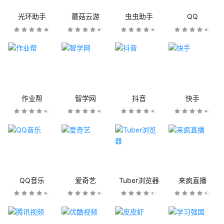
光环助手
蘑菇云游
虫虫助手
QQ
作业帮
智学网
抖音
快手
QQ音乐
爱奇艺
Tuber浏览器
来疯直播