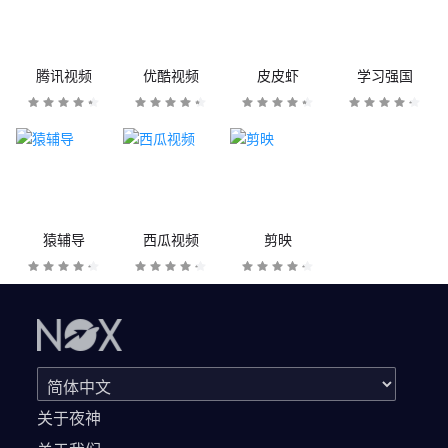
腾讯视频
优酷视频
皮皮虾
学习强国
猿辅导
西瓜视频
剪映
关于夜神