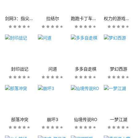
剑网3：指尖江湖
拉结尔
跑跑卡丁车官方竞速版
权力的游戏：凛冬将至
封印战记
问道
多多自走棋
梦幻西游
部落冲突
崩坏3
仙境传说RO
一梦江湖