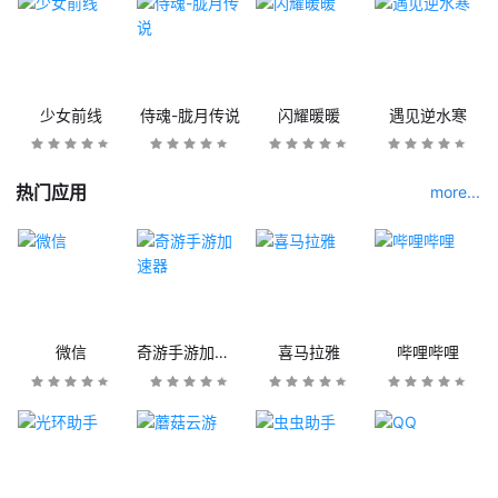
少女前线
侍魂-胧月传说
闪耀暖暖
遇见逆水寒
热门应用
more...
微信
奇游手游加速器
喜马拉雅
哔哩哔哩