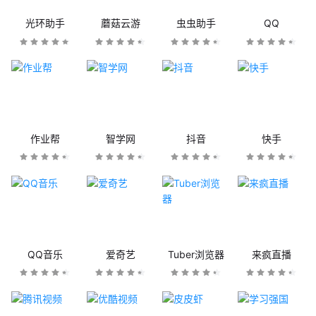
光环助手
蘑菇云游
虫虫助手
QQ
作业帮
智学网
抖音
快手
QQ音乐
爱奇艺
Tuber浏览器
来疯直播