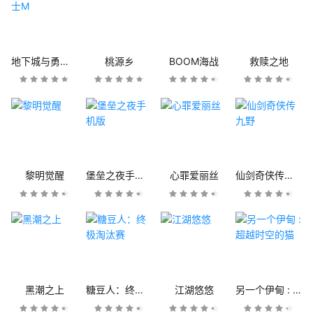
地下城与勇士M
桃源乡
BOOM海战
救赎之地
黎明觉醒
堡垒之夜手机版
心罪爱丽丝
仙剑奇侠传九野
黑潮之上
糖豆人：终极淘汰赛
江湖悠悠
另一个伊甸 : 超越时空的猫