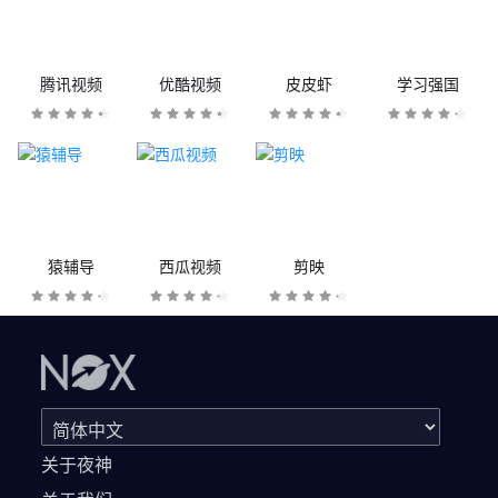
腾讯视频
优酷视频
皮皮虾
学习强国
猿辅导
西瓜视频
剪映
关于夜神