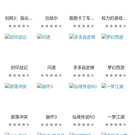
剑网3：指尖江湖
拉结尔
跑跑卡丁车官方竞速版
权力的游戏：凛冬将至
封印战记
问道
多多自走棋
梦幻西游
部落冲突
崩坏3
仙境传说RO
一梦江湖