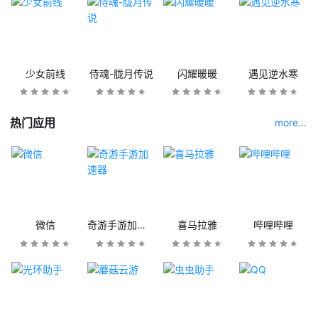
少女前线
侍魂-胧月传说
闪耀暖暖
遇见逆水寒
热门应用
more...
微信
奇游手游加速器
喜马拉雅
哔哩哔哩