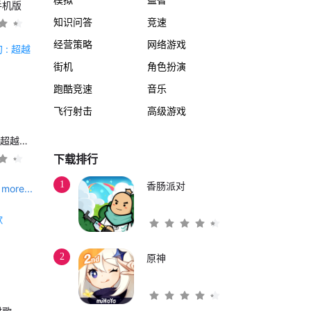
手机版
知识问答
竞速
经营策略
网络游戏
街机
角色扮演
跑酷竞速
音乐
飞行射击
高级游戏
另一个伊甸 : 超越时空的猫
下载排行
1
香肠派对
more...
2
原神