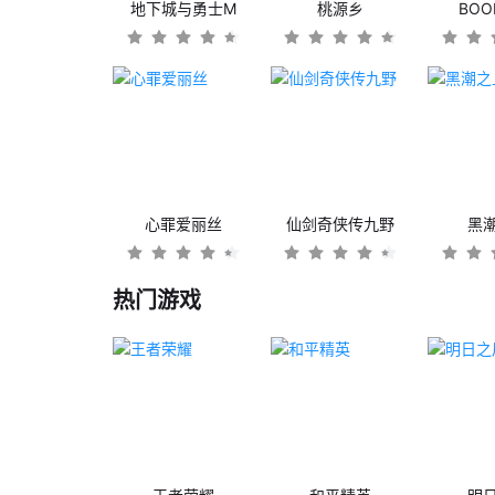
地下城与勇士M
桃源乡
BO
心罪爱丽丝
仙剑奇侠传九野
黑
热门游戏