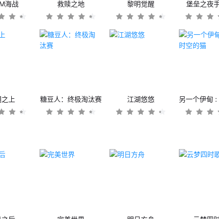
OM海战
救赎之地
黎明觉醒
堡垒之夜
潮之上
糖豆人：终极淘汰赛
江湖悠悠