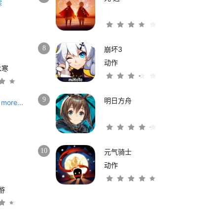
8
崩坏3
动作
水寒
9
明日方舟
more...
10
元气骑士
动作
游