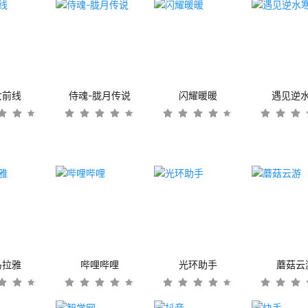
女前线
侍魂-胧月传说
闪耀暖暖
遇见逆
马拉雅
哔哩哔哩
光环助手
蘑菇云