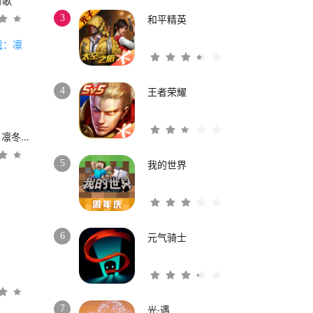
时歌
3
和平精英
4
王者荣耀
权力的游戏：凛冬将至
5
我的世界
6
元气骑士
3
7
光·遇