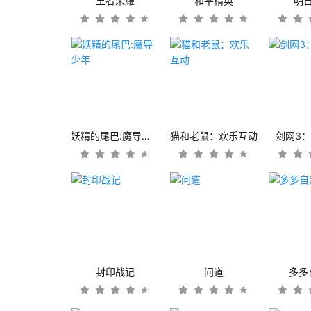
王者荣耀
和平精英
明
妖精的尾巴:魔导少年
猫和老鼠：欢乐互动
剑网3
封印战记
问道
多多