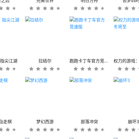
日之后
完美世界
明日方舟
云梦四
：指尖江湖
拉结尔
跑跑卡丁车官方竞速版
自走棋
梦幻西游
部落冲突
崩坏