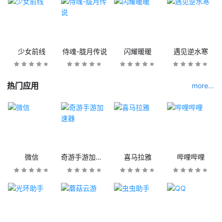
少女前线
侍魂-胧月传说
闪耀暖暖
遇见逆水寒
热门应用
more...
微信
奇游手游加速器
喜马拉雅
哔哩哔哩