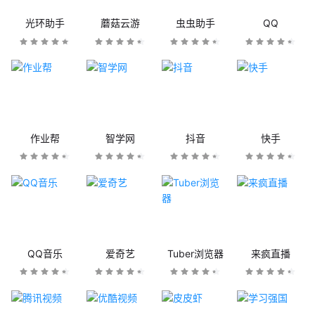
光环助手
蘑菇云游
虫虫助手
QQ
作业帮
智学网
抖音
快手
QQ音乐
爱奇艺
Tuber浏览器
来疯直播