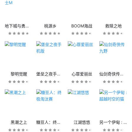
地下城与勇士M
桃源乡
BOOM海战
救赎之地
黎明觉醒
堡垒之夜手机版
心罪爱丽丝
仙剑奇侠传九野
黑潮之上
糖豆人：终极淘汰赛
江湖悠悠
另一个伊甸 : 超越时空的猫