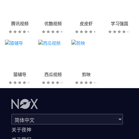
腾讯视频
优酷视频
皮皮虾
学习强国
猿辅导
西瓜视频
剪映
关于夜神