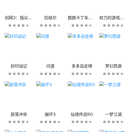
剑网3：指尖江湖
拉结尔
跑跑卡丁车官方竞速版
权力的游戏：凛冬将至
封印战记
问道
多多自走棋
梦幻西游
部落冲突
崩坏3
仙境传说RO
一梦江湖