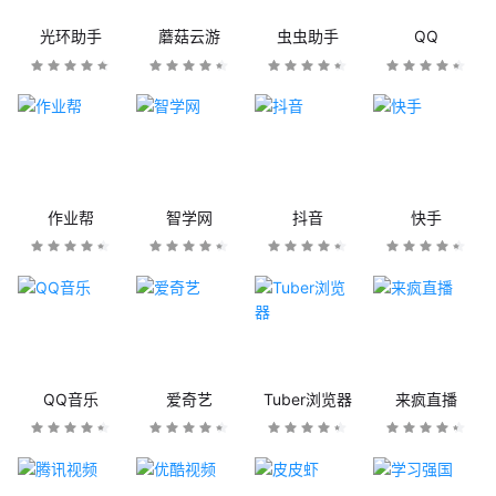
光环助手
蘑菇云游
虫虫助手
QQ
作业帮
智学网
抖音
快手
QQ音乐
爱奇艺
Tuber浏览器
来疯直播