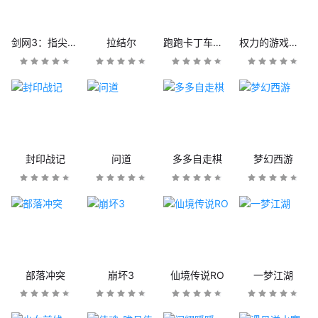
剑网3：指尖江湖
拉结尔
跑跑卡丁车官方竞速版
权力的游戏：凛冬将至
封印战记
问道
多多自走棋
梦幻西游
部落冲突
崩坏3
仙境传说RO
一梦江湖