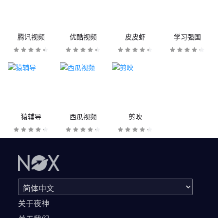
腾讯视频
优酷视频
皮皮虾
学习强国
猿辅导
西瓜视频
剪映
关于夜神