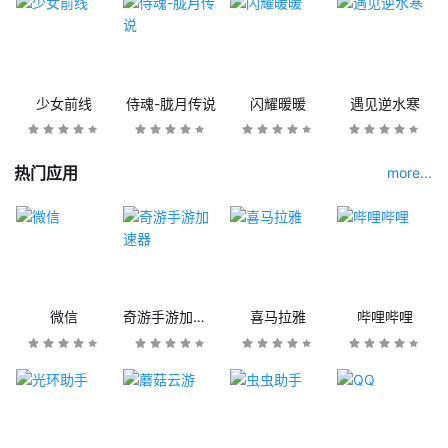
少女前线
侍魂-胧月传说
闪耀暖暖
遇见逆水寒
热门应用
more...
微信
奇游手游加速器
喜马拉雅
哔哩哔哩