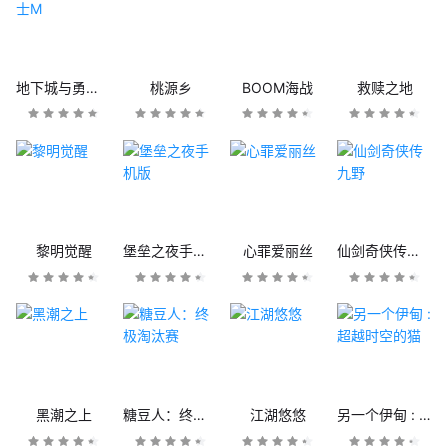
地下城与勇士M
桃源乡
BOOM海战
救赎之地
黎明觉醒
堡垒之夜手机版
心罪爱丽丝
仙剑奇侠传九野
黑潮之上
糖豆人：终极淘汰赛
江湖悠悠
另一个伊甸 : 超越时空的猫