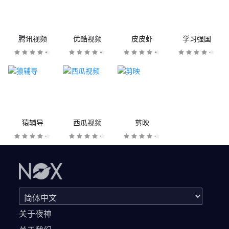
腾讯视频
优酷视频
皮皮虾
学习强国
猿辅导
西瓜视频
剪映
关于夜神