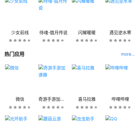
少女前线
侍魂-胧月传说
闪耀暖暖
遇见逆水寒
热门应用
more...
微信
奇游手游加速器
喜马拉雅
哔哩哔哩