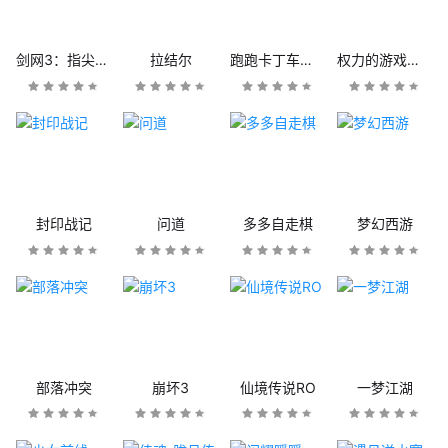
剑网3：指尖江湖
拉结尔
跑跑卡丁车官方竞速版
权力的游戏：凛冬将至
封印战记
问道
多多自走棋
梦幻西游
部落冲突
崩坏3
仙境传说RO
一梦江湖