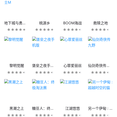
地下城与勇士M
桃源乡
BOOM海战
救赎之地
黎明觉醒
堡垒之夜手机版
心罪爱丽丝
仙剑奇侠传九野
黑潮之上
糖豆人：终极淘汰赛
江湖悠悠
另一个伊甸 : 超越时空的猫