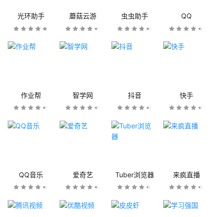
光环助手
蘑菇云游
虫虫助手
QQ
作业帮
智学网
抖音
快手
QQ音乐
爱奇艺
Tuber浏览器
来疯直播