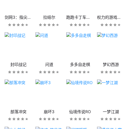
剑网3：指尖江湖
拉结尔
跑跑卡丁车官方竞速版
权力的游戏：凛冬将至
封印战记
问道
多多自走棋
梦幻西游
部落冲突
崩坏3
仙境传说RO
一梦江湖