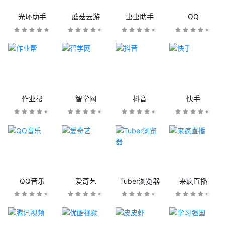
光环助手
蘑菇云游
虫虫助手
QQ
作业帮
智学网
抖音
快手
QQ音乐
爱奇艺
Tuber浏览器
来疯直播