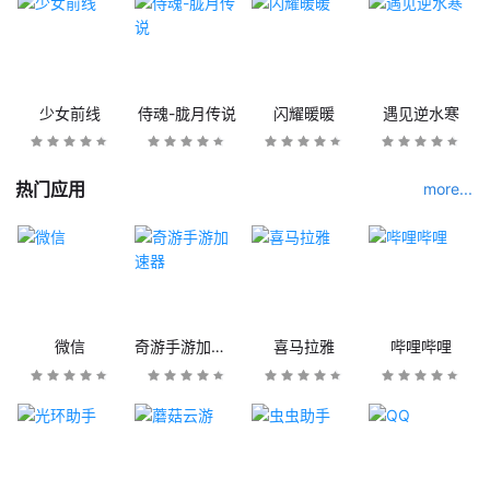
少女前线
侍魂-胧月传说
闪耀暖暖
遇见逆水寒
热门应用
more...
微信
奇游手游加速器
喜马拉雅
哔哩哔哩