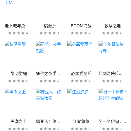
地下城与勇士M
桃源乡
BOOM海战
救赎之地
黎明觉醒
堡垒之夜手机版
心罪爱丽丝
仙剑奇侠传九野
黑潮之上
糖豆人：终极淘汰赛
江湖悠悠
另一个伊甸 : 超越时空的猫