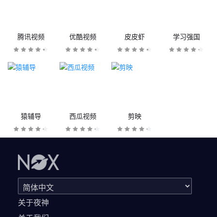
腾讯视频
优酷视频
皮皮虾
学习强国
猿辅导
西瓜视频
剪映
关于夜神