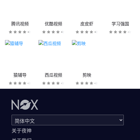
腾讯视频
优酷视频
皮皮虾
学习强国
猿辅导
西瓜视频
剪映
关于夜神