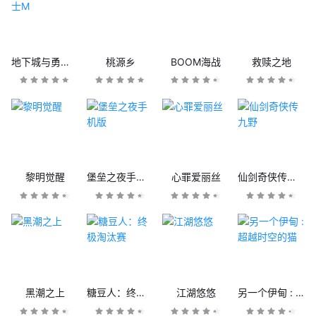
地下城与勇士M
桃源乡
BOOM海战
救赎之地
黎明觉醒
堡垒之夜手机版
心罪爱丽丝
仙剑奇侠传九野
黑潮之上
糖豆人：终极淘汰赛
江湖悠悠
另一个伊甸 : 超越时空的猫