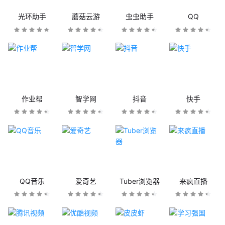
光环助手
蘑菇云游
虫虫助手
QQ
作业帮
智学网
抖音
快手
QQ音乐
爱奇艺
Tuber浏览器
来疯直播