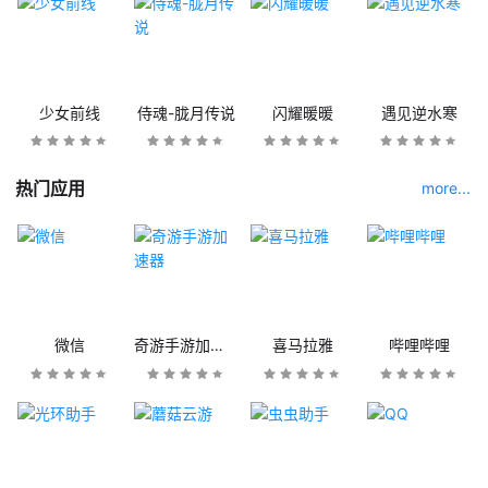
少女前线
侍魂-胧月传说
闪耀暖暖
遇见逆水寒
热门应用
more...
微信
奇游手游加速器
喜马拉雅
哔哩哔哩