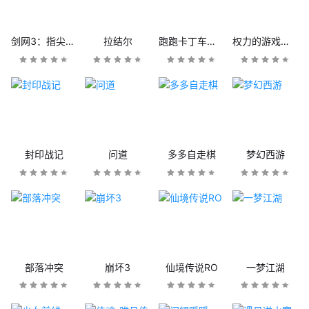
剑网3：指尖江湖
拉结尔
跑跑卡丁车官方竞速版
权力的游戏：凛冬将至
封印战记
问道
多多自走棋
梦幻西游
部落冲突
崩坏3
仙境传说RO
一梦江湖