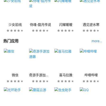
少女前线
侍魂-胧月传说
闪耀暖暖
遇见逆水寒
热门应用
more...
微信
奇游手游加速器
喜马拉雅
哔哩哔哩