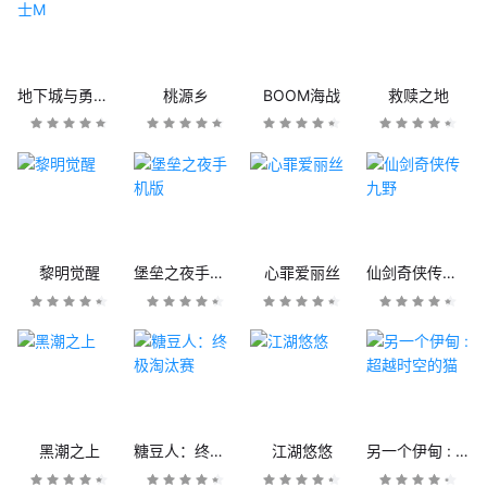
地下城与勇士M
桃源乡
BOOM海战
救赎之地
黎明觉醒
堡垒之夜手机版
心罪爱丽丝
仙剑奇侠传九野
黑潮之上
糖豆人：终极淘汰赛
江湖悠悠
另一个伊甸 : 超越时空的猫