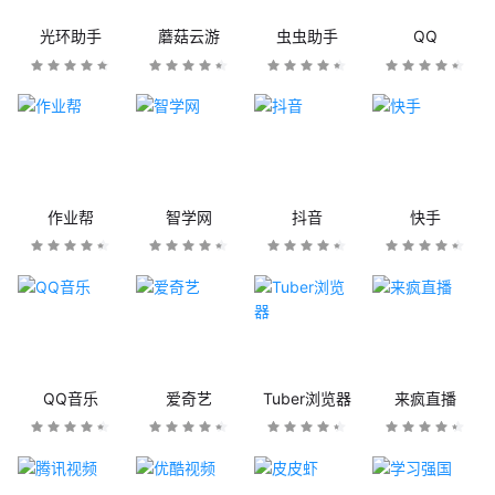
光环助手
蘑菇云游
虫虫助手
QQ
作业帮
智学网
抖音
快手
QQ音乐
爱奇艺
Tuber浏览器
来疯直播