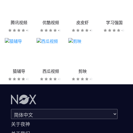
腾讯视频
优酷视频
皮皮虾
学习强国
猿辅导
西瓜视频
剪映
关于夜神