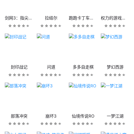
剑网3：指尖江湖
拉结尔
跑跑卡丁车官方竞速版
权力的游戏：凛冬将至
封印战记
问道
多多自走棋
梦幻西游
部落冲突
崩坏3
仙境传说RO
一梦江湖