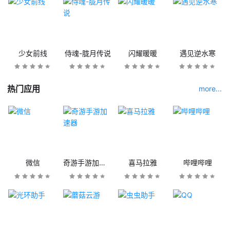
少女前线
侍魂-胧月传说
闪耀暖暖
遇见逆水寒
热门应用
more...
微信
奇游手游加速器
喜马拉雅
哔哩哔哩