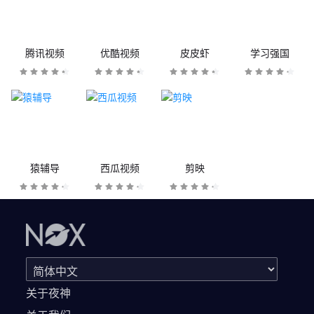
腾讯视频
优酷视频
皮皮虾
学习强国
猿辅导
西瓜视频
剪映
关于夜神