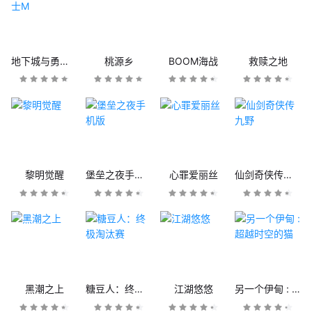
地下城与勇士M
桃源乡
BOOM海战
救赎之地
黎明觉醒
堡垒之夜手机版
心罪爱丽丝
仙剑奇侠传九野
黑潮之上
糖豆人：终极淘汰赛
江湖悠悠
另一个伊甸 : 超越时空的猫