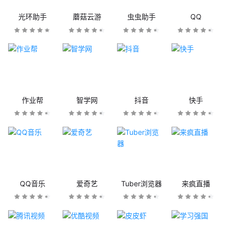
光环助手
蘑菇云游
虫虫助手
QQ
作业帮
智学网
抖音
快手
QQ音乐
爱奇艺
Tuber浏览器
来疯直播