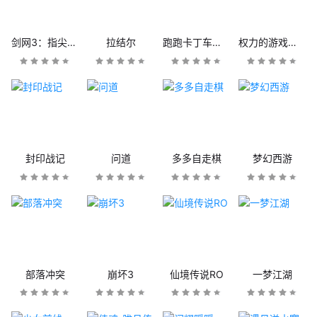
剑网3：指尖江湖
拉结尔
跑跑卡丁车官方竞速版
权力的游戏：凛冬将至
封印战记
问道
多多自走棋
梦幻西游
部落冲突
崩坏3
仙境传说RO
一梦江湖