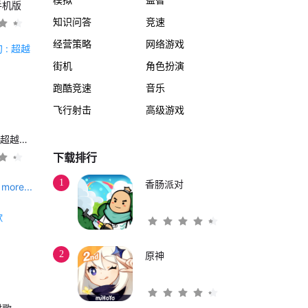
手机版
知识问答
竞速
经营策略
网络游戏
街机
角色扮演
跑酷竞速
音乐
飞行射击
高级游戏
另一个伊甸 : 超越时空的猫
下载排行
1
香肠派对
more...
2
原神