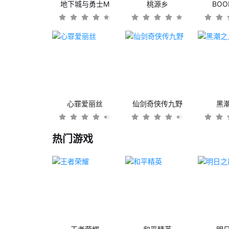
地下城与勇士M
桃源乡
BO
心罪爱丽丝
仙剑奇侠传九野
黑
热门游戏