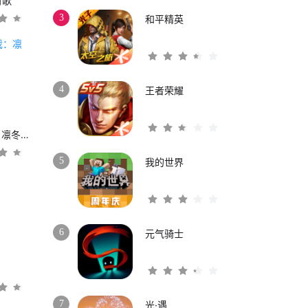
时歌
3
和平精英
4
王者荣耀
权力的游戏：凛冬将至
5
我的世界
6
元气骑士
3
7
光·遇