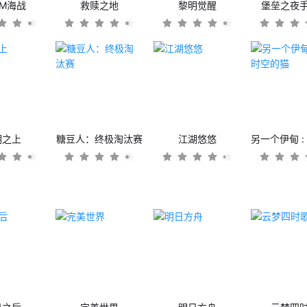
OM海战
救赎之地
黎明觉醒
堡垒之夜
潮之上
糖豆人：终极淘汰赛
江湖悠悠