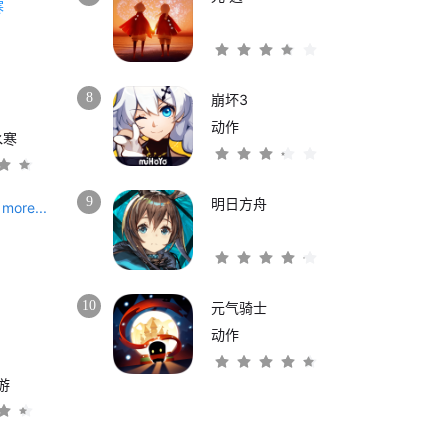
8
崩坏3
动作
水寒
9
明日方舟
more...
10
元气骑士
动作
游