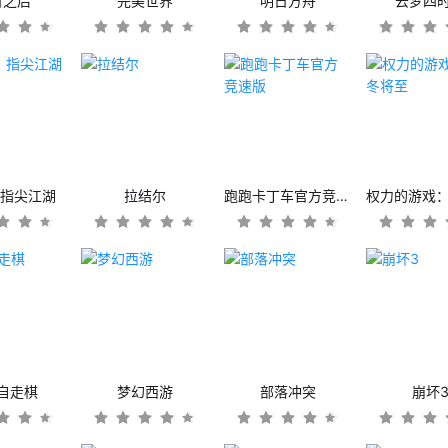
日之后
完美世界
明日方舟
云梦四
：指尖江湖
拉结尔
跑跑卡丁车官方竞速版
自走棋
梦幻西游
部落冲突
崩坏