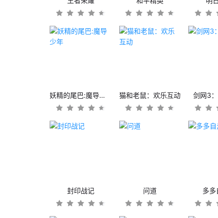
王者荣耀
和平精英
明
妖精的尾巴:魔导少年
猫和老鼠：欢乐互动
剑网3
封印战记
问道
多多