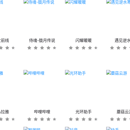
女前线
侍魂-胧月传说
闪耀暖暖
遇见逆
马拉雅
哔哩哔哩
光环助手
蘑菇云