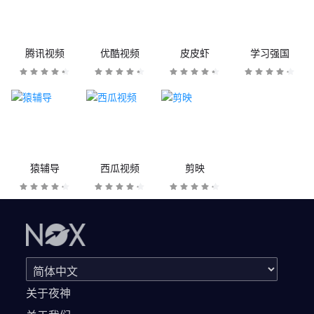
腾讯视频
优酷视频
皮皮虾
学习强国
猿辅导
西瓜视频
剪映
关于夜神