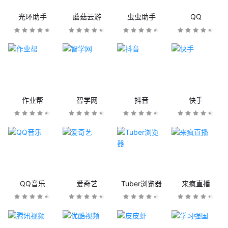
光环助手
蘑菇云游
虫虫助手
QQ
作业帮
智学网
抖音
快手
QQ音乐
爱奇艺
Tuber浏览器
来疯直播