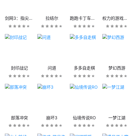
剑网3：指尖江湖
拉结尔
跑跑卡丁车官方竞速版
权力的游戏：凛冬将至
封印战记
问道
多多自走棋
梦幻西游
部落冲突
崩坏3
仙境传说RO
一梦江湖