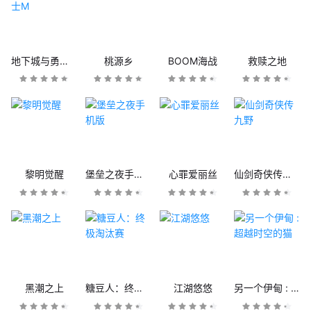
地下城与勇士M
桃源乡
BOOM海战
救赎之地
黎明觉醒
堡垒之夜手机版
心罪爱丽丝
仙剑奇侠传九野
黑潮之上
糖豆人：终极淘汰赛
江湖悠悠
另一个伊甸 : 超越时空的猫