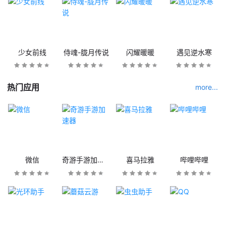
少女前线
侍魂-胧月传说
闪耀暖暖
遇见逆水寒
热门应用
more...
微信
奇游手游加速器
喜马拉雅
哔哩哔哩