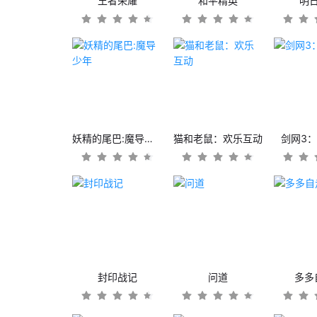
王者荣耀
和平精英
明
妖精的尾巴:魔导少年
猫和老鼠：欢乐互动
剑网3
封印战记
问道
多多