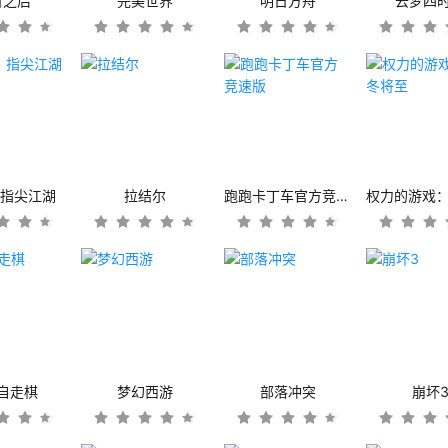
日之后
完美世界
明日方舟
云梦四
：指尖江湖
拉结尔
跑跑卡丁车官方竞速版
自走棋
梦幻西游
部落冲突
崩坏