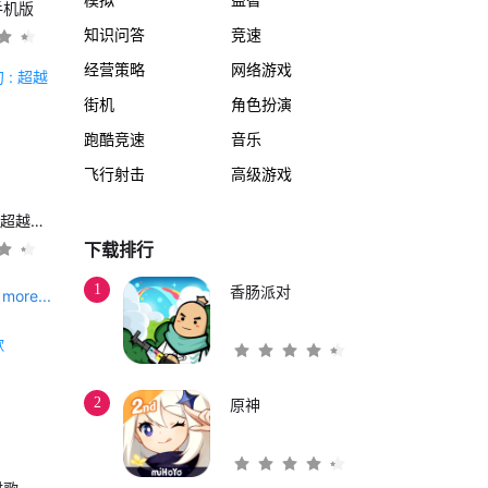
手机版
知识问答
竞速
经营策略
网络游戏
街机
角色扮演
跑酷竞速
音乐
飞行射击
高级游戏
另一个伊甸 : 超越时空的猫
下载排行
1
香肠派对
more...
2
原神