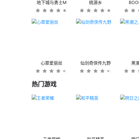
地下城与勇士M
桃源乡
BO
心罪爱丽丝
仙剑奇侠传九野
黑
热门游戏