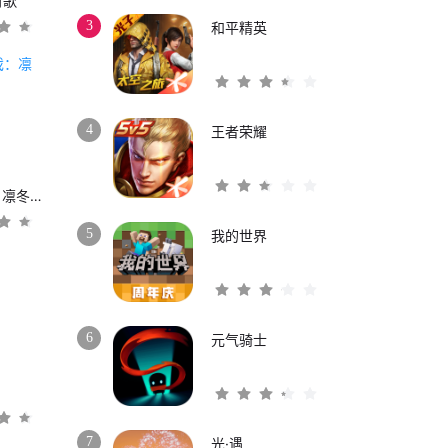
时歌
3
和平精英
4
王者荣耀
权力的游戏：凛冬将至
5
我的世界
6
元气骑士
3
7
光·遇