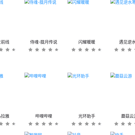
女前线
侍魂-胧月传说
闪耀暖暖
遇见逆
马拉雅
哔哩哔哩
光环助手
蘑菇云