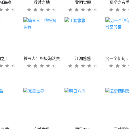
OM海战
救赎之地
黎明觉醒
堡垒之夜
潮之上
糖豆人：终极淘汰赛
江湖悠悠