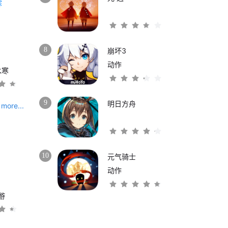
8
崩坏3
动作
水寒
9
明日方舟
more...
10
元气骑士
动作
游