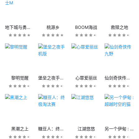
地下城与勇士M
桃源乡
BOOM海战
救赎之地
黎明觉醒
堡垒之夜手机版
心罪爱丽丝
仙剑奇侠传九野
黑潮之上
糖豆人：终极淘汰赛
江湖悠悠
另一个伊甸 : 超越时空的猫