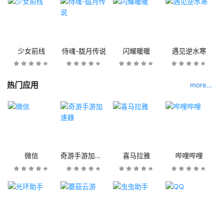
少女前线
侍魂-胧月传说
闪耀暖暖
遇见逆水寒
热门应用
more...
微信
奇游手游加速器
喜马拉雅
哔哩哔哩