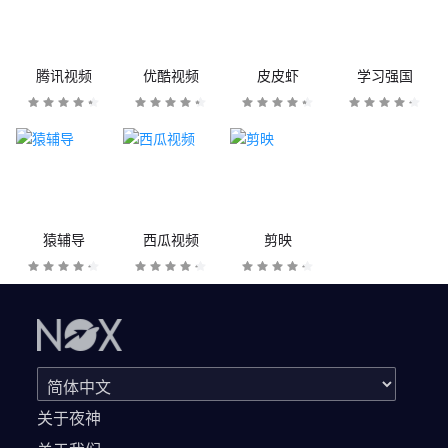
腾讯视频
优酷视频
皮皮虾
学习强国
猿辅导
西瓜视频
剪映
关于夜神