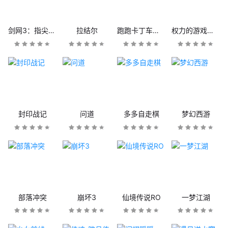
剑网3：指尖江湖
拉结尔
跑跑卡丁车官方竞速版
权力的游戏：凛冬将至
封印战记
问道
多多自走棋
梦幻西游
部落冲突
崩坏3
仙境传说RO
一梦江湖