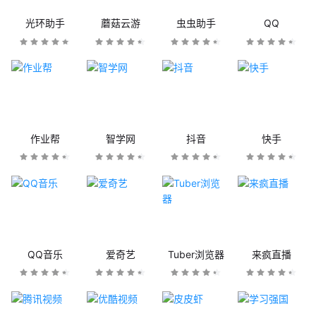
光环助手
蘑菇云游
虫虫助手
QQ
作业帮
智学网
抖音
快手
QQ音乐
爱奇艺
Tuber浏览器
来疯直播