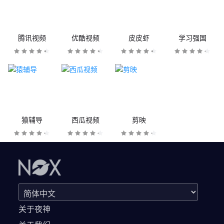
腾讯视频
优酷视频
皮皮虾
学习强国
猿辅导
西瓜视频
剪映
关于夜神