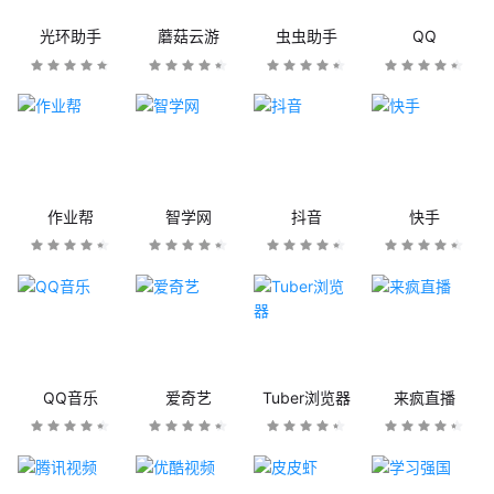
光环助手
蘑菇云游
虫虫助手
QQ
作业帮
智学网
抖音
快手
QQ音乐
爱奇艺
Tuber浏览器
来疯直播