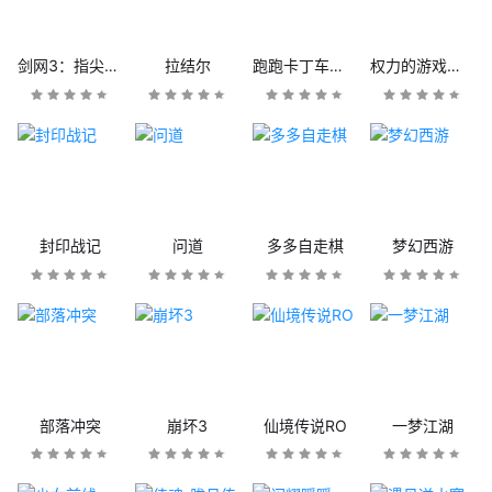
剑网3：指尖江湖
拉结尔
跑跑卡丁车官方竞速版
权力的游戏：凛冬将至
封印战记
问道
多多自走棋
梦幻西游
部落冲突
崩坏3
仙境传说RO
一梦江湖