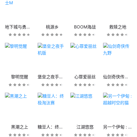
地下城与勇士M
桃源乡
BOOM海战
救赎之地
黎明觉醒
堡垒之夜手机版
心罪爱丽丝
仙剑奇侠传九野
黑潮之上
糖豆人：终极淘汰赛
江湖悠悠
另一个伊甸 : 超越时空的猫