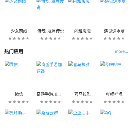
少女前线
侍魂-胧月传说
闪耀暖暖
遇见逆水寒
热门应用
more...
微信
奇游手游加速器
喜马拉雅
哔哩哔哩