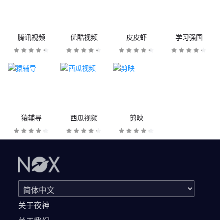
腾讯视频
优酷视频
皮皮虾
学习强国
猿辅导
西瓜视频
剪映
关于夜神