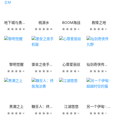
地下城与勇士M
桃源乡
BOOM海战
救赎之地
黎明觉醒
堡垒之夜手机版
心罪爱丽丝
仙剑奇侠传九野
黑潮之上
糖豆人：终极淘汰赛
江湖悠悠
另一个伊甸 : 超越时空的猫