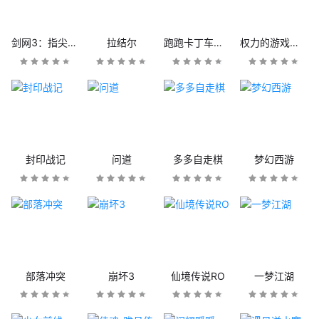
剑网3：指尖江湖
拉结尔
跑跑卡丁车官方竞速版
权力的游戏：凛冬将至
封印战记
问道
多多自走棋
梦幻西游
部落冲突
崩坏3
仙境传说RO
一梦江湖