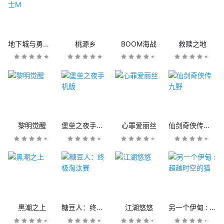
地下城与勇士M
桃源乡
BOOM海战
救赎之地
黎明觉醒
堡垒之夜手机版
心罪爱丽丝
仙剑奇侠传九野
黑潮之上
糖豆人：终极淘汰赛
江湖悠悠
另一个伊甸 : 超越时空的猫