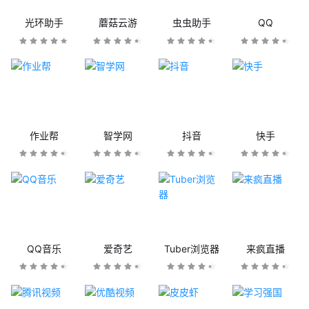
光环助手
蘑菇云游
虫虫助手
QQ
作业帮
智学网
抖音
快手
QQ音乐
爱奇艺
Tuber浏览器
来疯直播