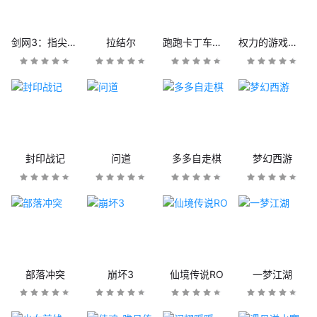
剑网3：指尖江湖
拉结尔
跑跑卡丁车官方竞速版
权力的游戏：凛冬将至
封印战记
问道
多多自走棋
梦幻西游
部落冲突
崩坏3
仙境传说RO
一梦江湖