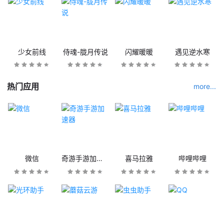
少女前线
侍魂-胧月传说
闪耀暖暖
遇见逆水寒
热门应用
more...
微信
奇游手游加速器
喜马拉雅
哔哩哔哩