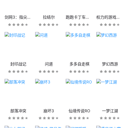
剑网3：指尖江湖
拉结尔
跑跑卡丁车官方竞速版
权力的游戏：凛冬将至
封印战记
问道
多多自走棋
梦幻西游
部落冲突
崩坏3
仙境传说RO
一梦江湖