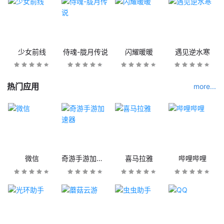
少女前线
侍魂-胧月传说
闪耀暖暖
遇见逆水寒
热门应用
more...
微信
奇游手游加速器
喜马拉雅
哔哩哔哩