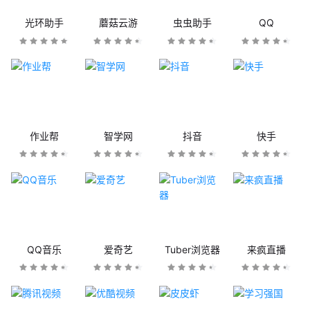
光环助手
蘑菇云游
虫虫助手
QQ
作业帮
智学网
抖音
快手
QQ音乐
爱奇艺
Tuber浏览器
来疯直播