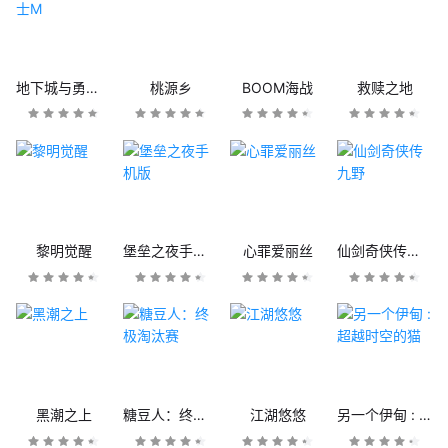
地下城与勇士M
桃源乡
BOOM海战
救赎之地
黎明觉醒
堡垒之夜手机版
心罪爱丽丝
仙剑奇侠传九野
黑潮之上
糖豆人：终极淘汰赛
江湖悠悠
另一个伊甸 : 超越时空的猫