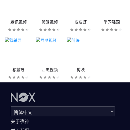
腾讯视频
优酷视频
皮皮虾
学习强国
猿辅导
西瓜视频
剪映
关于夜神