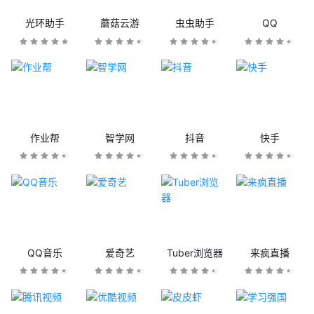
光环助手
蘑菇云游
虫虫助手
QQ
作业帮
智学网
抖音
快手
QQ音乐
爱奇艺
Tuber浏览器
来疯直播