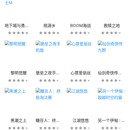
地下城与勇士M
桃源乡
BOOM海战
救赎之地
黎明觉醒
堡垒之夜手机版
心罪爱丽丝
仙剑奇侠传九野
黑潮之上
糖豆人：终极淘汰赛
江湖悠悠
另一个伊甸 : 超越时空的猫