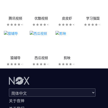
腾讯视频
优酷视频
皮皮虾
学习强国
猿辅导
西瓜视频
剪映
关于夜神