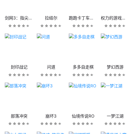
剑网3：指尖江湖
拉结尔
跑跑卡丁车官方竞速版
权力的游戏：凛冬将至
封印战记
问道
多多自走棋
梦幻西游
部落冲突
崩坏3
仙境传说RO
一梦江湖