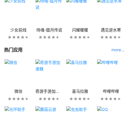
少女前线
侍魂-胧月传说
闪耀暖暖
遇见逆水寒
热门应用
more...
微信
奇游手游加速器
喜马拉雅
哔哩哔哩